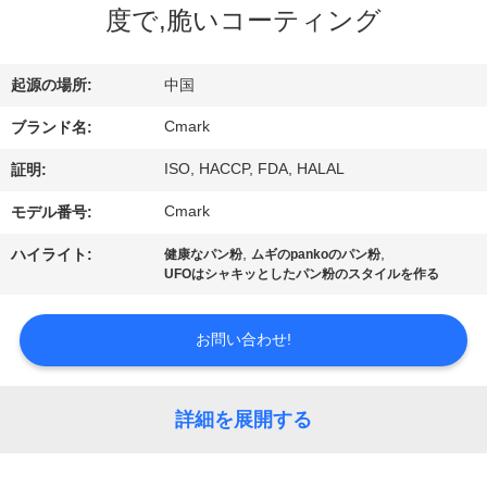
た
度で,脆いコーティング
ち
に
起源の場所:
中国
つ
Cmark
ブランド名:
い
ISO, HACCP, FDA, HALAL
証明:
て
Cmark
モデル番号:
,
,
ハイライト:
健康なパン粉
ムギのpankoのパン粉
UFOはシャキッとしたパン粉のスタイルを作る
工
場
お問い合わせ!
ツ
ア
詳細を展開する
ー