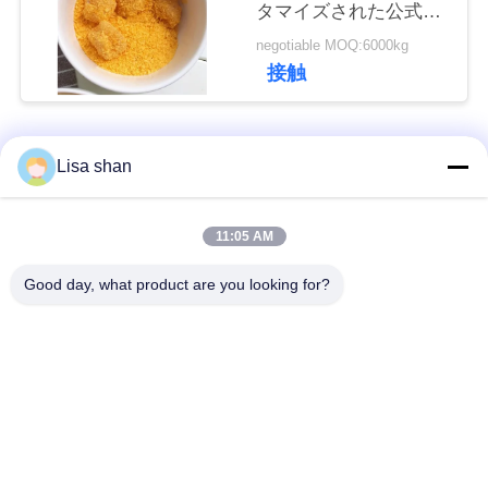
タマイズされた公式&
プライベート・レーベ
negotiable MOQ:6000kg
ル
ニ
接触
ュ
ー
人気カテゴリ
すべて
Lisa shan
ス
乾燥したパン粉
日本のパン粉
11:05 AM
事
Good day, what product are you looking for?
全粒小麦のPankoの
件
焼かれた海藻Nori
パン粉
見
乾燥されたにんじん
純粋なWasabiの粉
の破片
積
も
乾燥されたカツオの
乾燥された椎茸きの