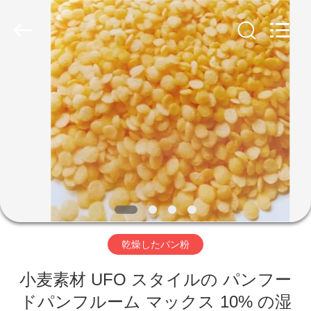
2018
-
2026
CHINA
MARK
FOODS
TRADING
CO.,LTD..
家
All
Rights
Reserved.
へ
製
品
わ
乾燥したパン粉
た
小麦素材 UFO スタイルの パンフー
し
ドパンフルーム マックス 10% の湿