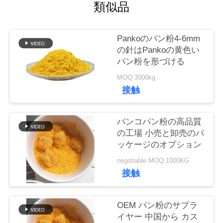
類似品
品
Pankoのパン粉4-6mm
質
の針はPankoの黄色い
パン粉を形づける
管
MOQ:3000kg
理
接触
連
パンコパン粉の高品質
の工場 小売と卸売のパ
絡
ッケージのオプション
く
negotiable MOQ:1000KG
接触
だ
さ
OEM パン粉のサプラ
イヤー 中国から カス
い