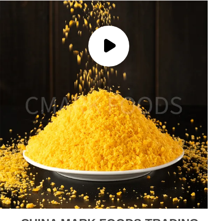
品
質
管
理
連
絡
く
だ
さ
い