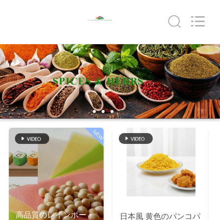
2018
-
2026
CHINA
MARK
FOODS
TRADING
CO.,LTD..
家
All
Rights
Reserved.
へ
製
品
NEW
わ
た
し
高品質のレインボー・
日本風 黄色のパンコパ