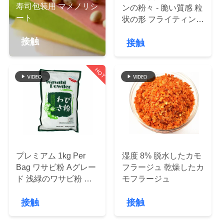
た
寿司包装用 マメノリシ
ンの粉々 - 脆い質感 粒
ち
ート
状の形 フライティング
に認定されたハラル
に
接触
接触
つ
HOT
い
て
工
場
プレミアム 1kg Per
湿度 8% 脱水したカモ
Bag ワサビ粉 Aグレー
フラージュ 乾燥したカ
ツ
ド 浅緑のワサビ粉 寿
モフラージュ
司用
ア
接触
接触
ー