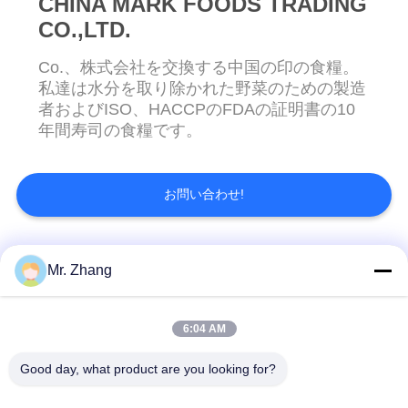
CHINA MARK FOODS TRADING
CO.,LTD.
ニ
Co.、株式会社を交換する中国の印の食糧。
私達は水分を取り除かれた野菜のための製造
ュ
者およびISO、HACCPのFDAの証明書の10
ー
年間寿司の食糧です。
ス
お問い合わせ!
事
件
人気カテゴリ
すべて
Mr. Zhang
見
乾燥したパン粉
日本のパン粉
6:04 AM
積
Good day, what product are you looking for?
全粒小麦のPankoの
焼かれた海藻Nori
も
パン粉