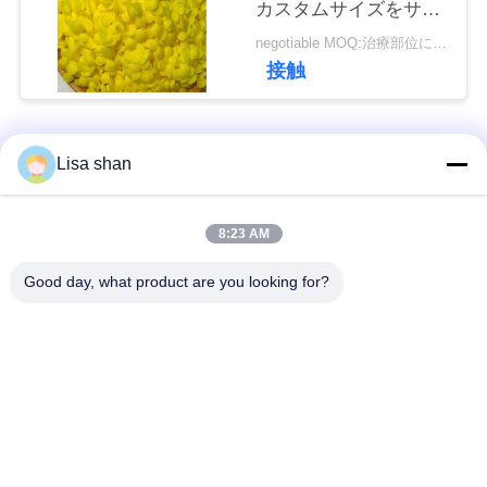
カスタムサイズをサポ
ート
negotiable MOQ:治療部位により異なります
ニ
接触
ュ
ー
人気カテゴリ
すべて
Lisa shan
ス
乾燥したパン粉
日本のパン粉
8:23 AM
事
Good day, what product are you looking for?
全粒小麦のPankoの
焼かれた海藻Nori
件
パン粉
乾燥されたにんじん
見
純粋なWasabiの粉
の破片
積
も
乾燥されたカツオの
乾燥された椎茸きの