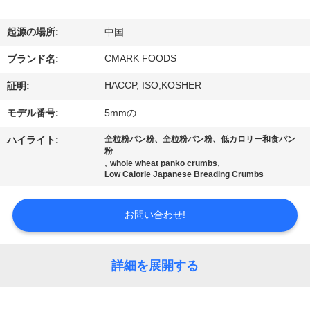
た
ち
起源の場所:
中国
に
CMARK FOODS
ブランド名:
つ
HACCP, ISO,KOSHER
証明:
い
モデル番号:
5mmの
て
ハイライト:
全粒粉パン粉、全粒粉パン粉、低カロリー和食パン
粉
,
,
whole wheat panko crumbs
Low Calorie Japanese Breading Crumbs
工
場
お問い合わせ!
ツ
詳細を展開する
ア
ー