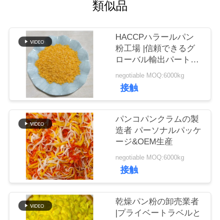
類似品
品
HACCPハラールパン
質
粉工場 |信頼できるグ
ローバル輸出パートナ
管
ー
negotiable MOQ:6000kg
理
接触
連
パンコパンクラムの製
造者 パーソナルパッケ
絡
ージ&OEM生産
く
negotiable MOQ:6000kg
接触
だ
さ
乾燥パン粉の卸売業者
|プライベートラベルと
い