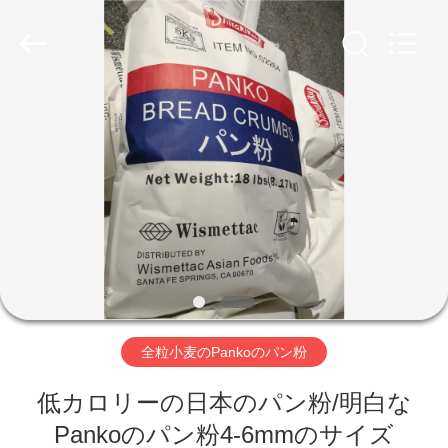
2018
-
2026
CHINA
MARK
FOODS
TRADING
CO.,LTD..
家
All
Rights
Reserved.
へ
製
品
わ
全粒小麦のPankoのパン粉
た
低カロリーの日本のパン粉/明白な
し
Pankoのパン粉4-6mmのサイズ