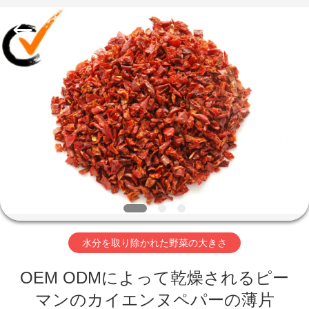
2018
-
2026
CHINA
MARK
FOODS
TRADING
CO.,LTD..
家
All
Rights
Reserved.
へ
製
品
わ
水分を取り除かれた野菜の大きさ
た
OEM ODMによって乾燥されるピー
し
マンのカイエンヌペパーの薄片