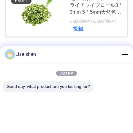
ライチャイブロール3 *
3mm 5 * 5mm天然色味
ニ
添加物なし最大7％水
USD5500/MT-USD6700/MT MOQ:2mt
分カートンパッキング
接触
ュ
高品質
ー
人気カテゴリ
ス
すべて
Lisa shan
乾燥したパン粉
日本のパン粉
事
3:23 PM
件
Good day, what product are you looking for?
全粒小麦のPankoの
焼かれた海藻Nori
パン粉
見
乾燥されたにんじん
積
純粋なWasabiの粉
の破片
も