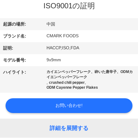
た
ISO9001の証明
ち
に
起源の場所:
中国
つ
CMARK FOODS
ブランド名:
い
HACCP,ISO,FDA
証明:
て
9x9mm
モデル番号:
ハイライト:
カイエンペッパーフレーク、砕いた唐辛子、ODMカ
イエンペッパーフレーク
工
,
,
crushed chili pepper
ODM Cayenne Pepper Flakes
場
ツ
お問い合わせ!
ア
詳細を展開する
ー