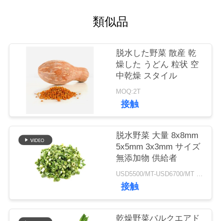
類似品
品
質
脱水した野菜 散産 乾
管
燥した うどん 粒状 空
中乾燥 スタイル
理
MOQ:2T
接触
連
脱水野菜 大量 8x8mm
絡
5x5mm 3x3mm サイズ
く
無添加物 供給者
だ
USD5500/MT-USD6700/MT MOQ:2mt
接触
さ
い
乾燥野菜バルクエアド