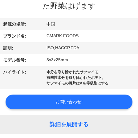
た
た野菜はげます
ち
に
起源の場所:
中国
つ
CMARK FOODS
ブランド名:
い
ISO,HACCP,FDA
証明:
て
3x3x25mm
モデル番号:
,
ハイライト:
水分を取り除かれたサツマイモ
,
有機性水分を取り除かれたポテト
工
サツマイモの薄片はAを等級別にする
場
お問い合わせ!
ツ
ア
詳細を展開する
ー