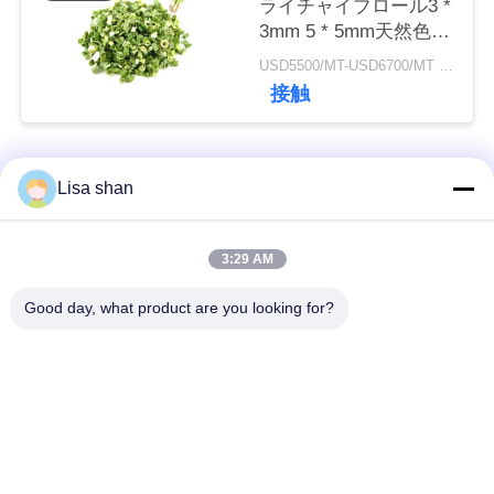
ライチャイブロール3 *
3mm 5 * 5mm天然色味
添加物なし最大7％水
ニ
USD5500/MT-USD6700/MT MOQ:2mt
分カートンパッキング
接触
高品質
ュ
ー
人気カテゴリ
すべて
Lisa shan
ス
乾燥したパン粉
日本のパン粉
3:29 AM
事
Good day, what product are you looking for?
件
全粒小麦のPankoの
焼かれた海藻Nori
パン粉
見
乾燥されたにんじん
純粋なWasabiの粉
積
の破片
も