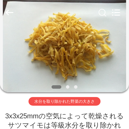
2018
-
2026
CHINA
MARK
FOODS
TRADING
CO.,LTD..
家
All
Rights
Reserved.
へ
製
品
わ
水分を取り除かれた野菜の大きさ
た
3x3x25mmの空気によって乾燥される
し
サツマイモは等級水分を取り除かれ