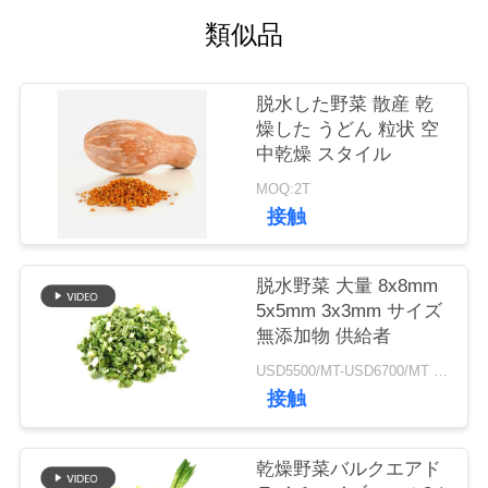
類似品
品
質
脱水した野菜 散産 乾
燥した うどん 粒状 空
管
中乾燥 スタイル
理
MOQ:2T
接触
連
脱水野菜 大量 8x8mm
絡
5x5mm 3x3mm サイズ
無添加物 供給者
く
USD5500/MT-USD6700/MT MOQ:2mt
だ
接触
さ
乾燥野菜バルクエアド
い