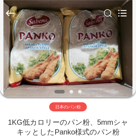
2018
-
2026
CHINA
MARK
FOODS
TRADING
CO.,LTD..
家
All
Rights
Reserved.
へ
製
品
わ
日本のパン粉
た
1KG低カロリーのパン粉、5mmシャ
し
キッとしたPanko様式のパン粉