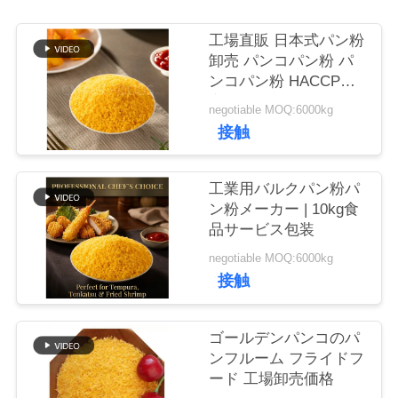
品
工場直販 日本式パン粉
卸売 パンコパン粉 パ
質
ンコパン粉 HACCP認
定
管
negotiable MOQ:6000kg
接触
理
工業用バルクパン粉パ
連
ン粉メーカー | 10kg食
品サービス包装
絡
negotiable MOQ:6000kg
く
接触
だ
ゴールデンパンコのパ
さ
ンフルーム フライドフ
ード 工場卸売価格
い