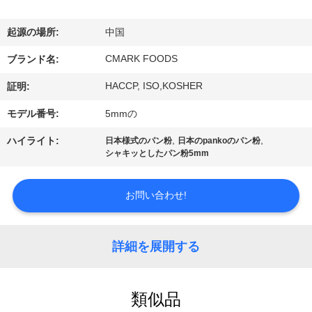
た
ち
起源の場所:
中国
に
CMARK FOODS
ブランド名:
つ
HACCP, ISO,KOSHER
証明:
い
モデル番号:
5mmの
て
,
,
ハイライト:
日本様式のパン粉
日本のpankoのパン粉
シャキッとしたパン粉5mm
工
お問い合わせ!
場
ツ
詳細を展開する
ア
ー
類似品