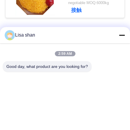
negotiable MOQ:6000kg
接触
ニ
ュ
人気カテゴリ
すべて
Lisa shan
ー
ス
乾燥したパン粉
日本のパン粉
2:59 AM
Good day, what product are you looking for?
全粒小麦のPankoの
事
焼かれた海藻Nori
パン粉
件
乾燥されたにんじん
純粋なWasabiの粉
の破片
見
積
乾燥されたカツオの
乾燥された椎茸きの
薄片
こ
も