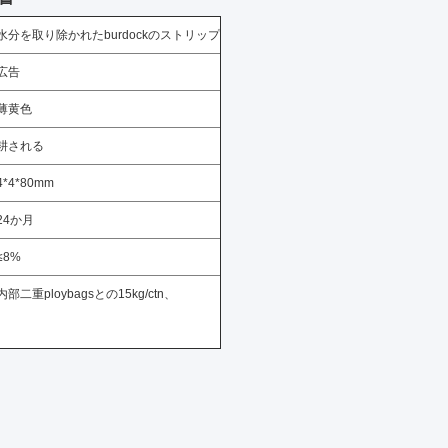
水分を取り除かれたburdockのストリップ
広告
薄黄色
耕される
4*4*80mm
24か月
≤8%
内部二重ploybagsとの15kg/ctn、