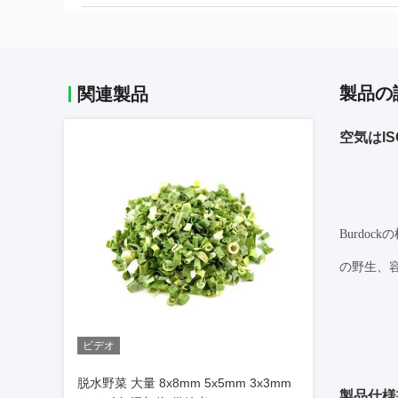
製品の
関連製品
空気はI
Burdo
の野生、容
ビデオ
脱水野菜 大量 8x8mm 5x5mm 3x3mm
製品仕様