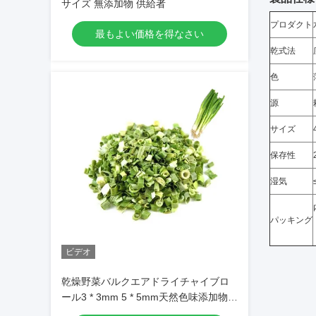
サイズ 無添加物 供給者
プロダクト
最もよい価格を得なさい
乾式法
色
源
サイズ
保存性
湿気
パッキング
ビデオ
乾燥野菜バルクエアドライチャイブロ
ール3 * 3mm 5 * 5mm天然色味添加物な
し最大7％水分カートンパッキング高品