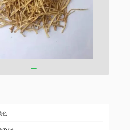
黄色
高の7%