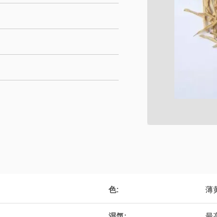
色:
薄
湿気:
最