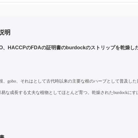
説明
SO、HACCPのFDAの証明書のburdockのストリップを乾燥し
ckの根、gobo、それはとして古代時以来の主要な根のハーブとして普及した
易な成長する丈夫な植物としてほとんど育つ。乾燥されたburdockに
書