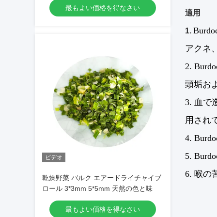
最もよい価格を得なさい
質
適用
Bu
1.
アクネ、
2. B
頭垢お
3. 血
用され
4. B
5. B
ビデオ
6. 喉
乾燥野菜 バルク エアードライチャイブ
ロール 3*3mm 5*5mm 天然の色と味
最もよい価格を得なさい