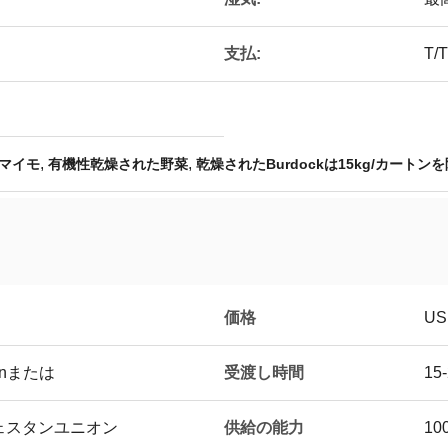
支払:
T/T
,
,
マイモ
有機性乾燥された野菜
乾燥されたBurdockは15kg/カートン
価格
US
受渡し時間
onまたは
15
供給の能力
のウェスタンユニオン
10