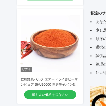
私達のサ
あな
少し
順序
選択
試供
処理
ビデオ
1つ
乾燥野菜バルク エアードライ赤ピーマ
ンピュア SHU30000 赤唐辛子パウダー
チリパウダー
最もよい価格を得なさい