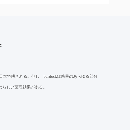
た
日本で耕される。但し、burdockは惑星のあらゆる部分
すばらしい薬理効果がある。