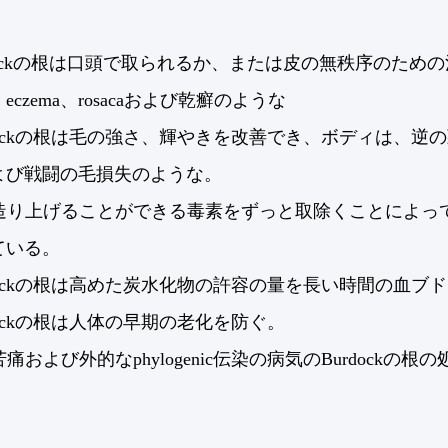
rdockの根は口頭で取られるか、または皮の無秩序のた
eczema、rosacaおよび乾癬のような
urdockの根は毛の強さ、輝やきを改善でき、ボディは、
よび戦闘の毛損失のような。
で造り上げることができる毒素をずっと取除くことによって
ている。
urdockの根は高めた炭水化物の許容の量を長い時間の血
urdockの根は人体の早期の老化を防ぐ。
の苦痛および外的なphylogenic伝染の病気のBurdockの根