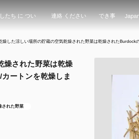
したち に つい
連絡 ください
でき事
Japa
乾燥した涼しい場所の貯蔵の空気乾燥された野菜は乾燥されたBurdockの
乾燥された野菜は乾燥
kg/カートンを乾燥しま
燥された野菜