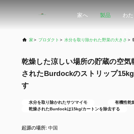
家へ
製品
わた
て
家
>
プロダクト
>
水分を取り除かれた野菜の大きさ
>
乾燥した涼しい場所の貯蔵の空気
されたBurdockのストリップ15
す
水分を取り除かれたサツマイモ
有機性乾
乾燥されたBurdockは15kg/カートンを除去する
起源の場所:
中国