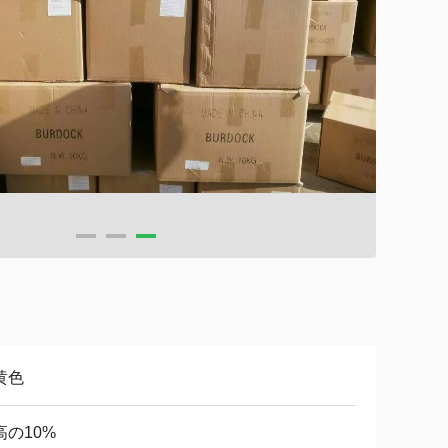
黄色
高の10%