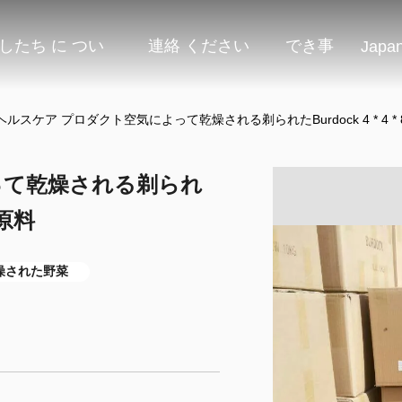
したち に つい
連絡 ください
でき事
Japa
ヘルスケア プロダクト空気によって乾燥される剃られたBurdock 4 * 4 
って乾燥される剃られ
の原料
燥された野菜