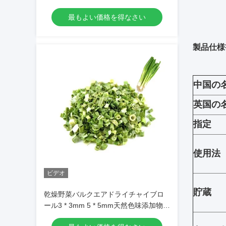
最もよい価格を得なさい
製品仕様
中国の
英国の
指定
使用法
ビデオ
貯蔵
乾燥野菜バルクエアドライチャイブロ
ール3 * 3mm 5 * 5mm天然色味添加物な
し最大7％水分カートンパッキング高品