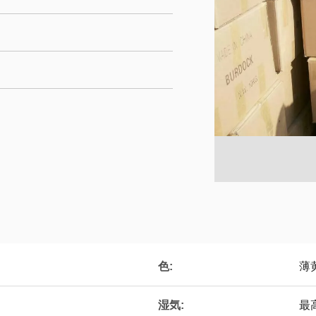
色:
薄
湿気:
最