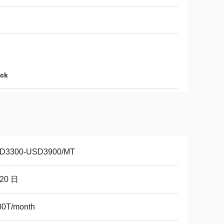
ck
D3300-USD3900/MT
-20 日
00T/month