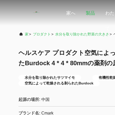
家へ
製品
わた
て
家
>
プロダクト
>
水分を取り除かれた野菜の大きさ
>
ヘルスケア プロダクト空気によ
たBurdock 4 * 4 * 80mmの薬剤
水分を取り除かれたサツマイモ
有機性乾
空気によって乾燥される剃られたBurdock
起源の場所:
中国
ブランド名:
Cmark