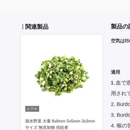
製品の
関連製品
空気はIS
適用
血で
1.
用され
2. B
ビデオ
3. B
脱水野菜 大量 8x8mm 5x5mm 3x3mm
4. 喉
サイズ 無添加物 供給者