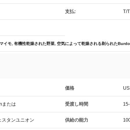
支払:
T/T
,
,
マイモ
有機性乾燥された野菜
空気によって乾燥される剃られたBurdo
価格
US
受渡し時間
onまたは
15
供給の能力
のウェスタンユニオン
10