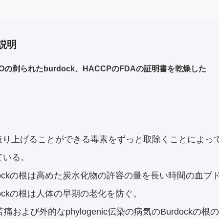
説明
Oの剃られたburdock、HACCPのFDAの証明書を乾燥した
造り上げることができる毒素をずっと取除くことによって頻
ている。
urdockの根は高めた炭水化物の許容の量を長い時間の血
urdockの根は人体の早期の老化を防ぐ。
の苦痛および外的なphylogenic伝染の病気のBurdockの根