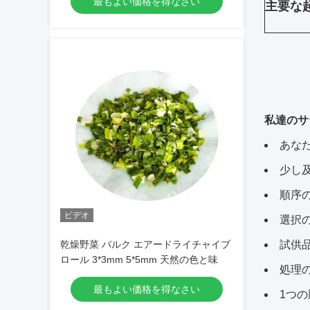
最もよい価格を得なさい
質
主要な
私達のサ
あな
少し
順序
ビデオ
選択
乾燥野菜 バルク エアードライチャイブ
試供
ロール 3*3mm 5*5mm 天然の色と味
処理
最もよい価格を得なさい
1つ