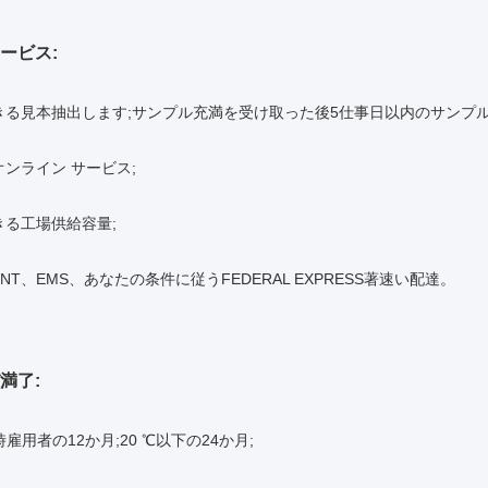
ービス:
きる見本抽出します;サンプル充満を受け取った後5仕事日以内のサンプル
ンライン サービス;
きる工場供給容量;
TNT、EMS、あなたの条件に従うFEDERAL EXPRESS著速い配達。
満了:
雇用者の12か月;20 ℃以下の24か月;