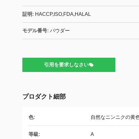
証明:
HACCP,ISO,FDA,HALAL
モデル番号:
パウダー
引用を要求しなさい
プロダクト細部
色:
自然なニンニクの黄
等級:
A