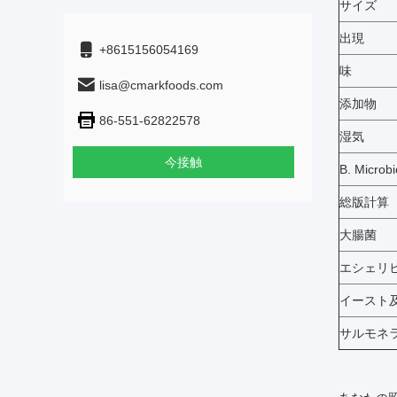
サイズ
出現
+8615156054169
味
lisa@cmarkfoods.com
添加物
86-551-62822578
湿気
今接触
B. Microbi
総版計算
大腸菌
エシェリ
イースト
サルモネ