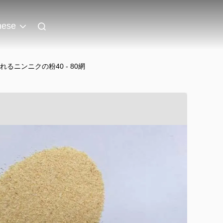
nese
ニンニクの粉40 - 80網