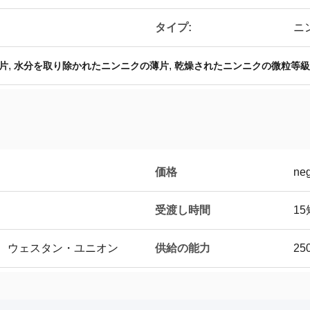
タイプ:
ニ
,
,
片
水分を取り除かれたニンニクの薄片
乾燥されたニンニクの微粒等級
価格
neg
受渡し時間
1
供給の能力
D/A、ウェスタン・ユニオン
25