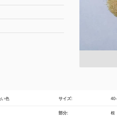
サイズ:
色い色
40
部分:
根