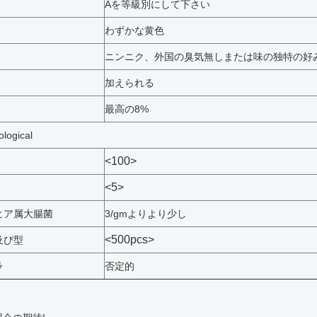
Aを等級別にして下さい
わずかな黄色
ニンニク、外国の臭気無しまたは味の独特の好
加えられる
最高の8%
ological
<100>
<5>
ヒア属大腸菌
3/gmよりより少し
<500pcs>
及び型
ラ
否定的