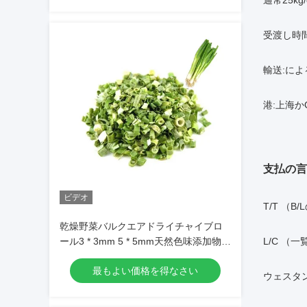
通常25kg/
受渡し時間
輸送:に
港:上海か
支払の言
ビデオ
T/T （
乾燥野菜バルクエアドライチャイブロ
ール3 * 3mm 5 * 5mm天然色味添加物な
L/C （一
し最大7％水分カートンパッキング高品
最もよい価格を得なさい
質
ウェスタ