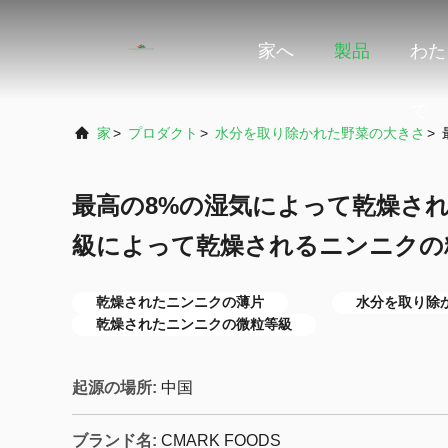
家へ
製品
わた
て
家
>
プロダクト
>
水分を取り除かれた野菜の大きさ
>
最高の8%の湿気によって乾燥さ
級によって乾燥されるニンニクの粉40
乾燥されたニンニクの薄片
水分を取り除
乾燥されたニンニクの微粒等級
起源の場所:
中国
ブランド名:
CMARK FOODS