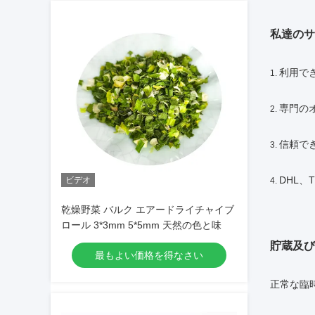
私達のサ
利用で
1.
専門のオ
2.
信頼で
3.
DHL、
ビデオ
4.
乾燥野菜 バルク エアードライチャイブ
ロール 3*3mm 5*5mm 天然の色と味
貯蔵及び
最もよい価格を得なさい
正常な臨時