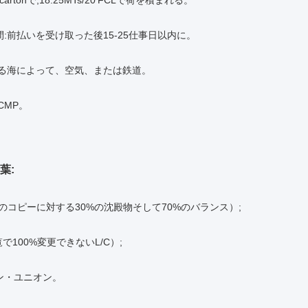
cartonで;18.25MTs/20'FCLで荷を積まれる。
:前払いを受け取った後15-25仕事日以内に。
よる海によって、空気、または鉄道。
CMP。
葉:
B/Lのコピーに対する30%の沈殿物そして70%のバランス）;
覧で100%変更できないL/C）;
ン・ユニオン。