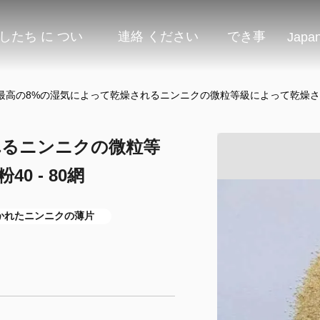
したち に つい
連絡 ください
でき事
Japa
最高の8%の湿気によって乾燥されるニンニクの微粒等級によって乾燥される
れるニンニクの微粒等
 - 80網
かれたニンニクの薄片