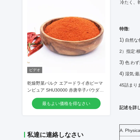
冷たく、
特徴:
1)
自然な
2）指定:
3)
色:わ
ビデオ
4)
湿気:最
乾燥野菜バルク エアードライ赤ピーマ
45詰まり
ンピュア SHU30000 赤唐辛子パウダー
チリパウダー
最もよい価格を得なさい
記述を詳し
A. Phys
私達に連絡しなさい