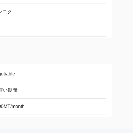
ンニク
otiable
5短い期間
00MT/month