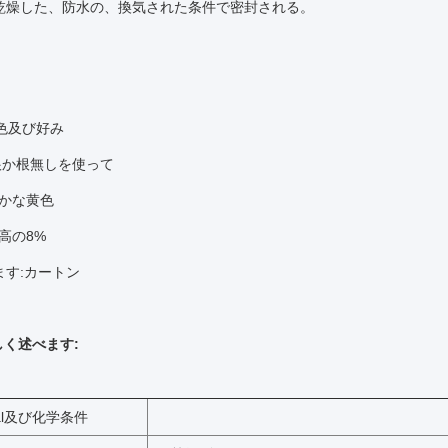
乾燥した、防水の、換気された条件で密封される。
色及び好み
根か根無しを使って
ずかな黄色
高の8%
ます:カートン
く述べます:
ical及び化学条件