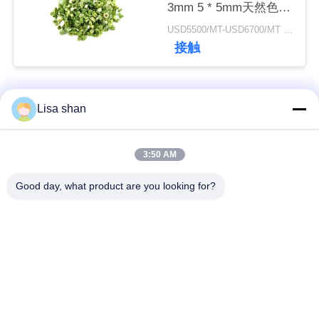
3mm 5 * 5mm天然色味
添加物なし最大7％水
USD5500/MT-USD6700/MT MOQ:2mt
分カートンパッキング
ニ
接触
高品質
ュ
ー
人気カテゴリ
すべて
Lisa shan
ス
乾燥したパン粉
日本のパン粉
3:50 AM
事
Good day, what product are you looking for?
全粒小麦のPankoの
件
焼かれた海藻Nori
パン粉
見
乾燥されたにんじん
純粋なWasabiの粉
の破片
積
も
乾燥されたカツオの
乾燥された椎茸きの