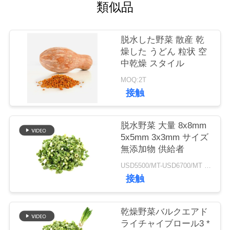
類似品
品
脱水した野菜 散産 乾
質
燥した うどん 粒状 空
中乾燥 スタイル
管
MOQ:2T
理
接触
連
脱水野菜 大量 8x8mm
5x5mm 3x3mm サイズ
絡
無添加物 供給者
く
USD5500/MT-USD6700/MT MOQ:2mt
接触
だ
さ
乾燥野菜バルクエアド
ライチャイブロール3 *
い