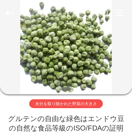
2018
-
2026
CHINA
MARK
FOODS
TRADING
CO.,LTD..
家
All
Rights
Reserved.
へ
製
品
わ
水分を取り除かれた野菜の大きさ
た
グルテンの自由な緑色はエンドウ豆
し
の自然な食品等級のISO/FDAの証明