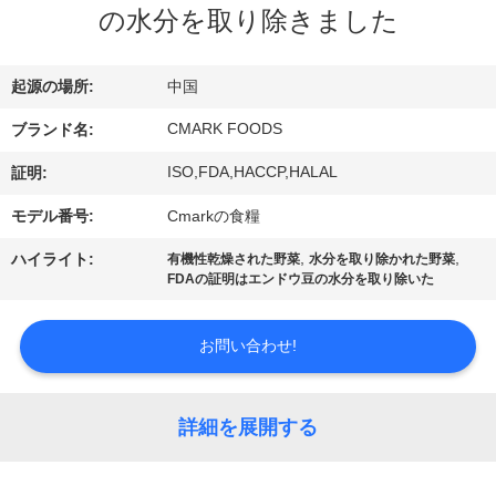
た
の水分を取り除きました
ち
に
起源の場所:
中国
つ
CMARK FOODS
ブランド名:
い
ISO,FDA,HACCP,HALAL
証明:
て
モデル番号:
Cmarkの食糧
,
,
ハイライト:
有機性乾燥された野菜
水分を取り除かれた野菜
FDAの証明はエンドウ豆の水分を取り除いた
工
場
お問い合わせ!
ツ
ア
詳細を展開する
ー