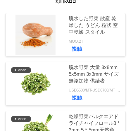
品
脱水した野菜 散産 乾
質
燥した うどん 粒状 空
中乾燥 スタイル
管
MOQ:2T
理
接触
脱水野菜 大量 8x8mm
連
5x5mm 3x3mm サイズ
絡
無添加物 供給者
USD5500/MT-USD6700/MT MOQ:2mt
く
接触
だ
さ
乾燥野菜バルクエアド
ライチャイブロール3 *
い
3mm 5 * 5mm天然色味