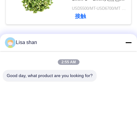
添加物なし最大7％水
USD5500/MT-USD6700/MT MOQ:2mt
分カートンパッキング
接触
ニ
高品質
ュ
人気カテゴリ
すべて
ー
Lisa shan
ス
乾燥したパン粉
日本のパン粉
2:55 AM
事
Good day, what product are you looking for?
全粒小麦のPankoの
焼かれた海藻Nori
パン粉
件
乾燥されたにんじん
純粋なWasabiの粉
見
の破片
積
乾燥されたカツオの
乾燥された椎茸きの
も