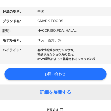
た
ち
起源の場所:
中国
に
CMARK FOODS
ブランド名:
つ
HACCP,ISO,FDA, HALAL
証明:
い
モデル番号:
薄片、微粒、粉
て
,
ハイライト:
有機性乾燥されたショウガ
,
乾燥されたショウガの切れ
8%の湿気によって乾燥されるショウガの根
工
お問い合わせ!
場
ツ
詳細を展開する
ア
ー
類似品