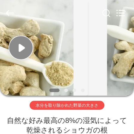
2018
-
2026
CHINA
MARK
FOODS
TRADING
CO.,LTD..
家
All
Rights
Reserved.
へ
製
品
わ
水分を取り除かれた野菜の大きさ
た
自然な好み最高の8%の湿気によって
し
乾燥されるショウガの根