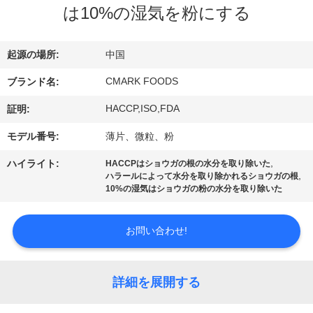
た
は10%の湿気を粉にする
ち
に
起源の場所:
中国
つ
CMARK FOODS
ブランド名:
い
HACCP,ISO,FDA
証明:
て
モデル番号:
薄片、微粒、粉
,
ハイライト:
HACCPはショウガの根の水分を取り除いた
,
ハラールによって水分を取り除かれるショウガの根
工
10%の湿気はショウガの粉の水分を取り除いた
場
お問い合わせ!
ツ
ア
詳細を展開する
ー