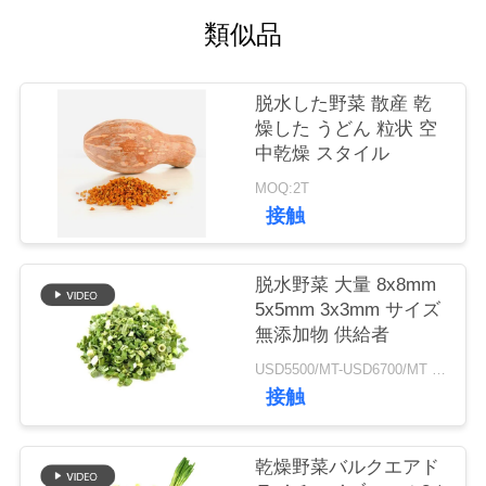
類似品
品
質
脱水した野菜 散産 乾
燥した うどん 粒状 空
管
中乾燥 スタイル
理
MOQ:2T
接触
連
脱水野菜 大量 8x8mm
絡
5x5mm 3x3mm サイズ
無添加物 供給者
く
USD5500/MT-USD6700/MT MOQ:2mt
だ
接触
さ
乾燥野菜バルクエアド
い