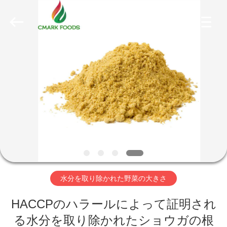
2018
-
2026
CHINA
MARK
FOODS
TRADING
CO.,LTD..
家
All
Rights
Reserved.
へ
製
品
わ
水分を取り除かれた野菜の大きさ
た
HACCPのハラールによって証明され
し
る水分を取り除かれたショウガの根