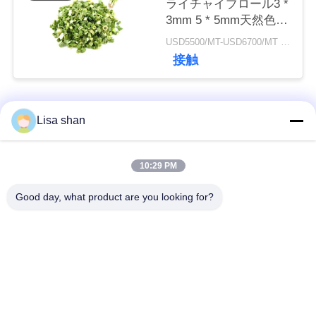
ライチャイブロール3 *
3mm 5 * 5mm天然色味
添加物なし最大7％水
ニ
USD5500/MT-USD6700/MT MOQ:2mt
分カートンパッキング
接触
高品質
ュ
ー
人気カテゴリ
すべて
Lisa shan
ス
乾燥したパン粉
日本のパン粉
10:29 PM
事
Good day, what product are you looking for?
件
全粒小麦のPankoの
焼かれた海藻Nori
パン粉
見
乾燥されたにんじん
純粋なWasabiの粉
積
の破片
も