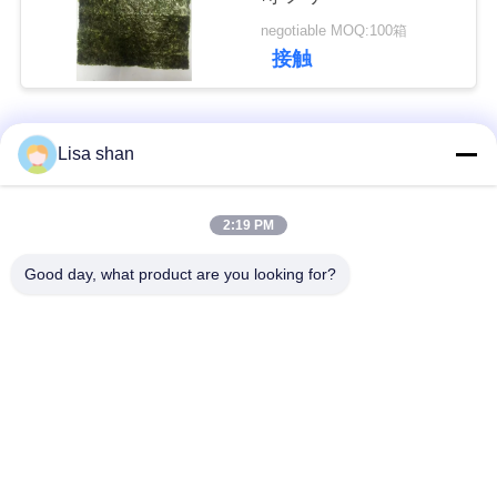
negotiable MOQ:100箱
接触
ニ
ュ
人気カテゴリ
すべて
ー
Lisa shan
ス
乾燥したパン粉
日本のパン粉
2:19 PM
事
Good day, what product are you looking for?
全粒小麦のPankoの
焼かれた海藻Nori
パン粉
件
乾燥されたにんじん
純粋なWasabiの粉
見
の破片
積
乾燥されたカツオの
乾燥された椎茸きの
も