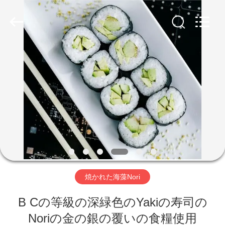
2018
-
2026
CHINA
MARK
FOODS
TRADING
CO.,LTD..
家
All
Rights
Reserved.
へ
製
品
わ
焼かれた海藻Nori
た
B Cの等級の深緑色のYakiの寿司の
し
Noriの金の銀の覆いの食糧使用