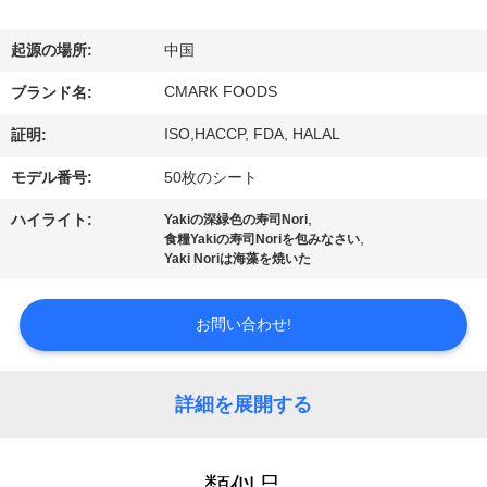
た
ち
起源の場所:
中国
に
CMARK FOODS
ブランド名:
つ
ISO,HACCP, FDA, HALAL
証明:
い
モデル番号:
50枚のシート
て
,
ハイライト:
Yakiの深緑色の寿司Nori
,
食糧Yakiの寿司Noriを包みなさい
Yaki Noriは海藻を焼いた
工
お問い合わせ!
場
ツ
詳細を展開する
ア
ー
類似品