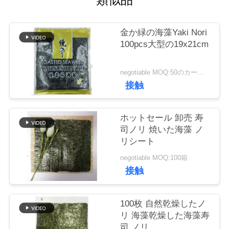
品
金か緑の海藻Yaki Nori
質
100pcs大型の19x21cm
管
negotiable MOQ:50のカートン
理
接触
ホットセール 卸売 寿
連
司ノリ 焼いた海藻 ノ
絡
リシート
negotiable MOQ:100箱
く
接触
だ
さ
100枚 自然乾燥したノ
リ 海藻乾燥した海藻寿
い
司 ノリ