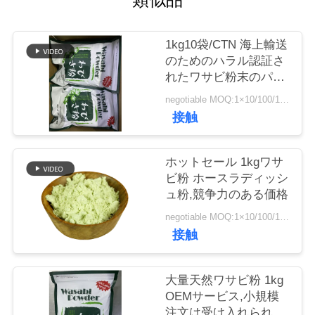
品
1kg10袋/CTN 海上輸送
質
のためのハラル認証さ
れたワサビ粉末のパッ
管
ケージ
negotiable MOQ:1×10/100/1000Mbps
理
接触
ホットセール 1kgワサ
連
ビ粉 ホースラディッシ
絡
ュ粉,競争力のある価格
negotiable MOQ:1×10/100/1000Mbps
く
接触
だ
さ
大量天然ワサビ粉 1kg
OEMサービス,小規模
い
注文は受け入れられま