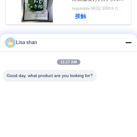
す
negotiable MOQ:3000キログラム
接触
ニ
ュ
人気カテゴリ
すべて
ー
Lisa shan
ス
乾燥したパン粉
日本のパン粉
11:17 AM
事
Good day, what product are you looking for?
全粒小麦のPankoの
焼かれた海藻Nori
パン粉
件
乾燥されたにんじん
純粋なWasabiの粉
見
の破片
積
乾燥されたカツオの
乾燥された椎茸きの
も