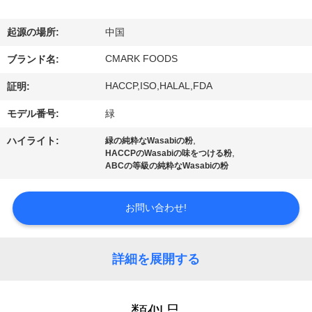
た
ち
起源の場所:
中国
に
CMARK FOODS
ブランド名:
つ
HACCP,ISO,HALAL,FDA
証明:
い
モデル番号:
緑
て
,
ハイライト:
緑の純粋なWasabiの粉
,
HACCPのWasabiの味をつける粉
ABCの等級の純粋なWasabiの粉
工
お問い合わせ!
場
ツ
詳細を展開する
ア
ー
類似品