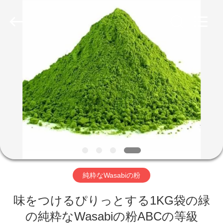
2018
-
2026
CHINA
MARK
FOODS
TRADING
CO.,LTD..
家
All
Rights
Reserved.
へ
製
品
わ
純粋なWasabiの粉
た
味をつけるぴりっとする1KG袋の緑
し
の純粋なWasabiの粉ABCの等級