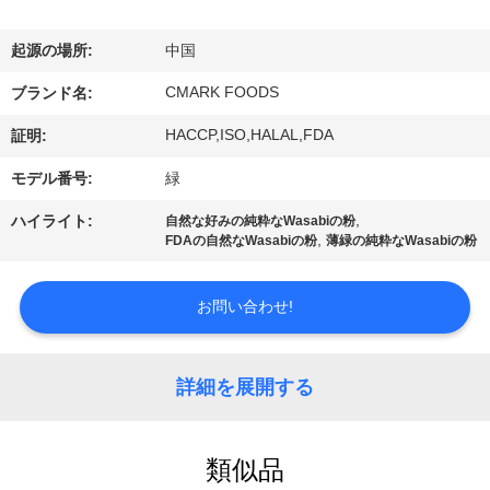
た
ち
起源の場所:
中国
に
CMARK FOODS
ブランド名:
つ
HACCP,ISO,HALAL,FDA
証明:
い
モデル番号:
緑
て
,
ハイライト:
自然な好みの純粋なWasabiの粉
,
FDAの自然なWasabiの粉
薄緑の純粋なWasabiの粉
工
お問い合わせ!
場
ツ
詳細を展開する
ア
ー
類似品