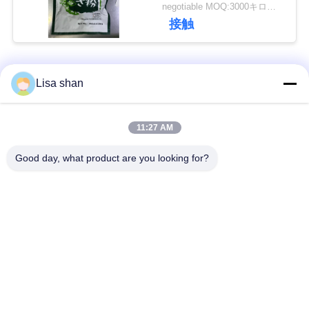
す
negotiable MOQ:3000キログラム
接触
ニ
ュ
人気カテゴリ
すべて
Lisa shan
ー
ス
乾燥したパン粉
日本のパン粉
11:27 AM
Good day, what product are you looking for?
全粒小麦のPankoの
事
焼かれた海藻Nori
パン粉
件
乾燥されたにんじん
純粋なWasabiの粉
の破片
見
積
乾燥されたカツオの
乾燥された椎茸きの
薄片
こ
も