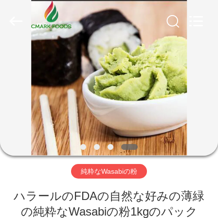
2018
-
2026
CHINA
MARK
FOODS
TRADING
CO.,LTD..
家
All
Rights
Reserved.
へ
製
品
わ
純粋なWasabiの粉
た
ハラールのFDAの自然な好みの薄緑
し
の純粋なWasabiの粉1kgのパック