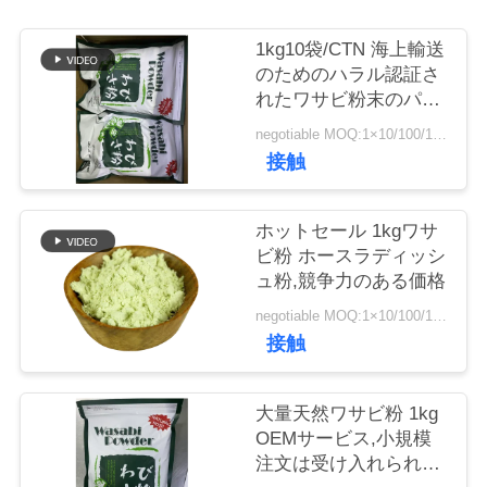
品
1kg10袋/CTN 海上輸送
のためのハラル認証さ
質
れたワサビ粉末のパッ
ケージ
管
negotiable MOQ:1×10/100/1000Mbps
接触
理
ホットセール 1kgワサ
連
ビ粉 ホースラディッシ
ュ粉,競争力のある価格
絡
negotiable MOQ:1×10/100/1000Mbps
く
接触
だ
大量天然ワサビ粉 1kg
さ
OEMサービス,小規模
注文は受け入れられま
い