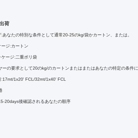
出荷
:
あなたの特別な条件として
通常20-25の
kg/袋かカートン、または。
ージ:カートン
ッケージ:二重ポリ袋
ヤーの要求として20のkg/のカートンまたはまたはあなたの特定の条件
mt/1x20' FCL/32mt/1x40' FCL
港
15-20days後確認されるあなたの順序