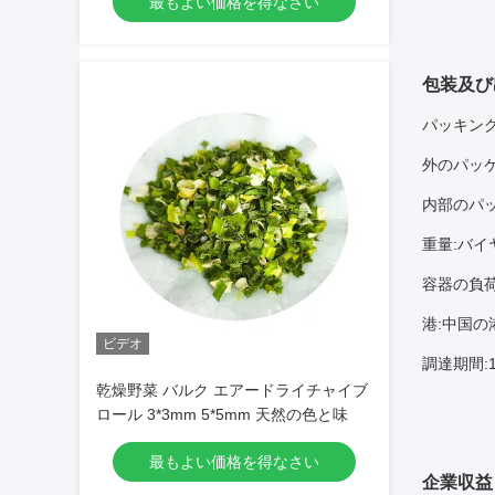
最もよい価格を得なさい
質
包装及び
パッキング
外のパッケ
内部のパ
重量:バイ
容器の負荷:17
港:中国の
ビデオ
調達期間:
乾燥野菜 バルク エアードライチャイブ
ロール 3*3mm 5*5mm 天然の色と味
最もよい価格を得なさい
企業収益