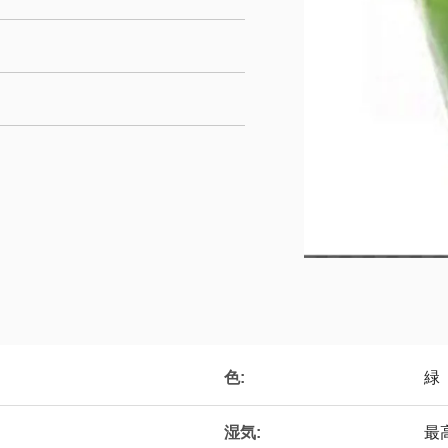
色:
緑
湿気:
最