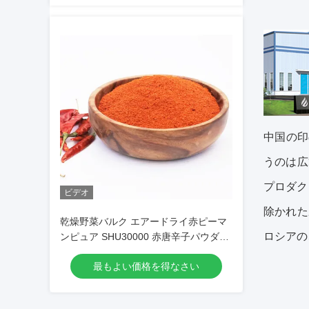
中国の印
うのは広
プロダク
ビデオ
除かれた
乾燥野菜バルク エアードライ赤ピーマ
ロシアの
ンピュア SHU30000 赤唐辛子パウダー
チリパウダー
最もよい価格を得なさい