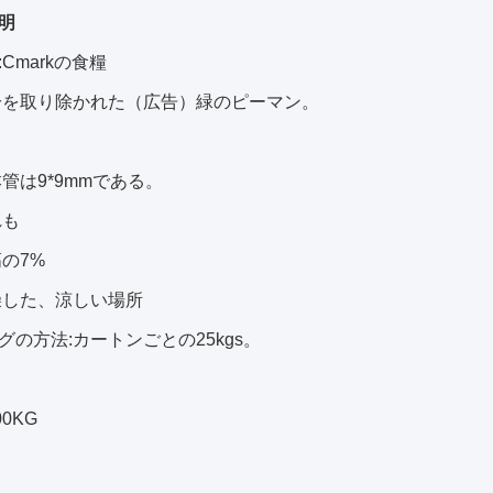
明
Cmarkの食糧
分を取り除かれた（広告）緑のピーマン。
本管は9*9mmである。
れも
高の7%
燥した、涼しい場所
グの方法:カートンごとの25kgs。
00KG