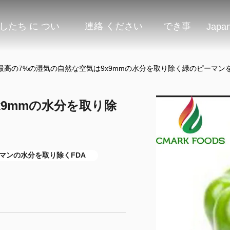
したち に つい
連絡 ください
でき事
Japa
最高の7%の湿気の自然な空気は9x9mmの水分を取り除く緑のピーマン
x9mmの水分を取り除
マンの水分を取り除くFDA