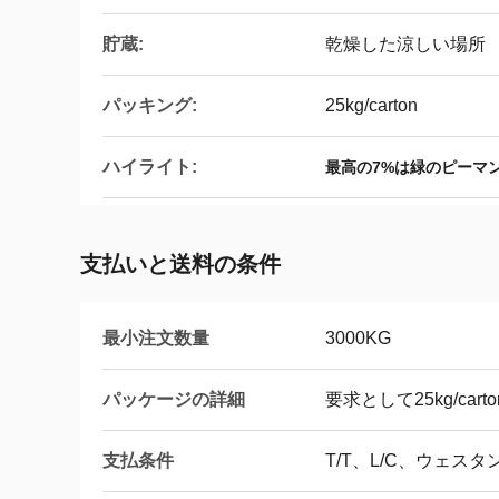
貯蔵:
乾燥した涼しい場所
パッキング:
25kg/carton
ハイライト:
最高の7%は緑のピーマ
支払いと送料の条件
最小注文数量
3000KG
パッケージの詳細
要求として25kg/cart
支払条件
T/T、L/C、ウェス