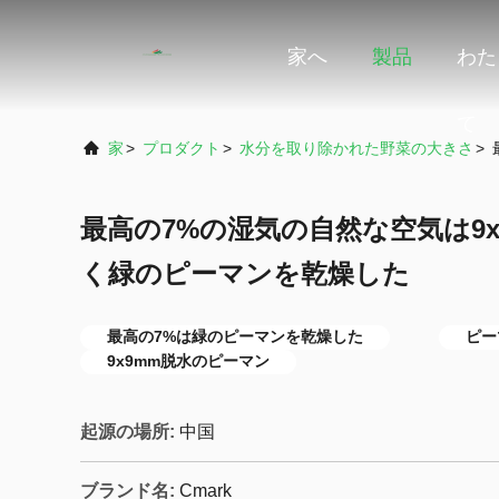
家へ
製品
わた
て
家
>
プロダクト
>
水分を取り除かれた野菜の大きさ
>
最高の7%の湿気の自然な空気は9
く緑のピーマンを乾燥した
最高の7%は緑のピーマンを乾燥した
ピー
9x9mm脱水のピーマン
起源の場所:
中国
ブランド名:
Cmark