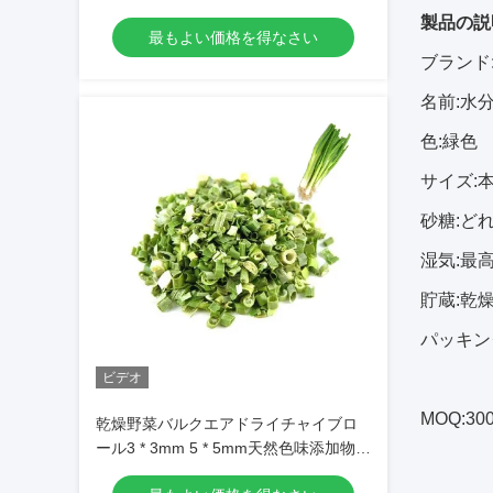
製品の説
最もよい価格を得なさい
ブランド:
名前:水
色:緑色
サイズ:
砂糖:ど
湿気:最
貯蔵:乾
パッキン
ビデオ
MOQ:30
乾燥野菜バルクエアドライチャイブロ
ール3 * 3mm 5 * 5mm天然色味添加物な
し最大7％水分カートンパッキング高品