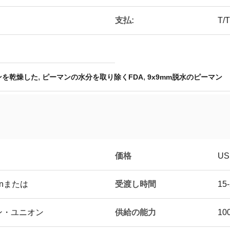
支払:
T/T
,
,
ンを乾燥した
ピーマンの水分を取り除くFDA
9x9mm脱水のピーマン
価格
US
受渡し時間
onまたは
15
供給の能力
タン・ユニオン
10