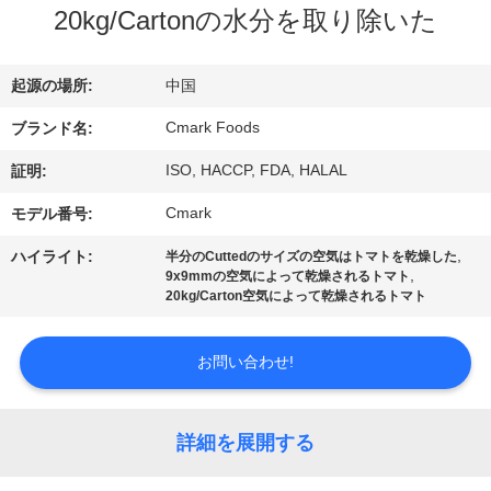
た
20kg/Cartonの水分を取り除いた
ち
に
起源の場所:
中国
つ
Cmark Foods
ブランド名:
い
ISO, HACCP, FDA, HALAL
証明:
て
Cmark
モデル番号:
,
ハイライト:
半分のCuttedのサイズの空気はトマトを乾燥した
,
9x9mmの空気によって乾燥されるトマト
工
20kg/Carton空気によって乾燥されるトマト
場
お問い合わせ!
ツ
ア
詳細を展開する
ー