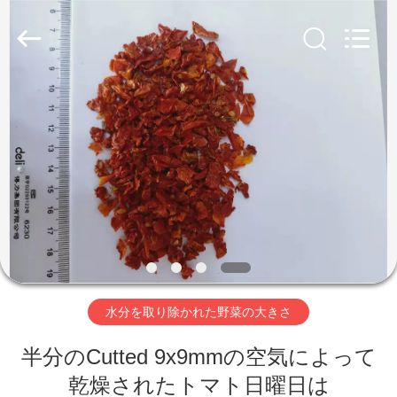
2018
-
2026
CHINA
MARK
FOODS
TRADING
CO.,LTD..
家
All
Rights
Reserved.
へ
製
品
わ
水分を取り除かれた野菜の大きさ
た
半分のCutted 9x9mmの空気によって
し
乾燥されたトマト日曜日は