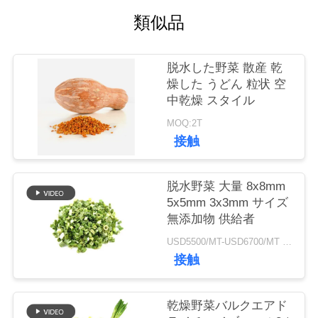
類似品
品
質
脱水した野菜 散産 乾
燥した うどん 粒状 空
管
中乾燥 スタイル
理
MOQ:2T
接触
連
脱水野菜 大量 8x8mm
絡
5x5mm 3x3mm サイズ
無添加物 供給者
く
USD5500/MT-USD6700/MT MOQ:2mt
だ
接触
さ
乾燥野菜バルクエアド
い