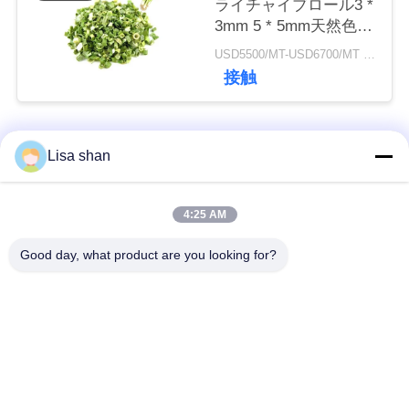
ライチャイブロール3 *
3mm 5 * 5mm天然色味
添加物なし最大7％水
ニ
USD5500/MT-USD6700/MT MOQ:2mt
分カートンパッキング
接触
高品質
ュ
ー
人気カテゴリ
すべて
Lisa shan
ス
乾燥したパン粉
日本のパン粉
4:25 AM
事
Good day, what product are you looking for?
件
全粒小麦のPankoの
焼かれた海藻Nori
パン粉
見
乾燥されたにんじん
純粋なWasabiの粉
積
の破片
も