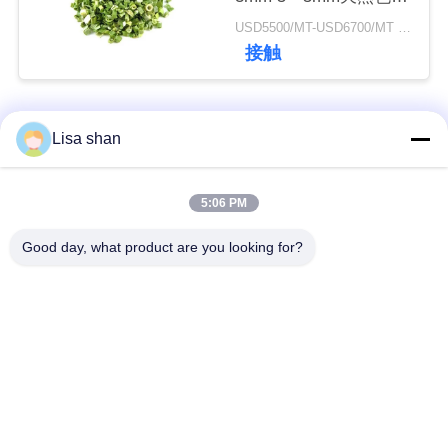
添加物なし最大7％水
USD5500/MT-USD6700/MT MOQ:2mt
分カートンパッキング
接触
ニ
高品質
ュ
人気カテゴリ
すべて
ー
Lisa shan
ス
乾燥したパン粉
日本のパン粉
5:06 PM
事
Good day, what product are you looking for?
全粒小麦のPankoの
焼かれた海藻Nori
パン粉
件
乾燥されたにんじん
純粋なWasabiの粉
見
の破片
積
乾燥されたカツオの
乾燥された椎茸きの
も