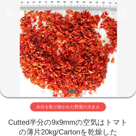
2018
-
2026
CHINA
MARK
FOODS
TRADING
CO.,LTD..
家
All
Rights
Reserved.
へ
製
品
わ
水分を取り除かれた野菜の大きさ
た
Cutted半分の9x9mmの空気はトマト
し
の薄片20kg/Cartonを乾燥した