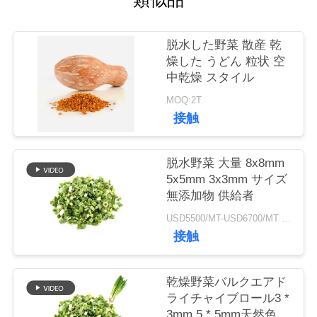
品
脱水した野菜 散産 乾
質
燥した うどん 粒状 空
中乾燥 スタイル
管
MOQ:2T
理
接触
脱水野菜 大量 8x8mm
連
5x5mm 3x3mm サイズ
絡
無添加物 供給者
USD5500/MT-USD6700/MT MOQ:2mt
く
接触
だ
さ
乾燥野菜バルクエアド
ライチャイブロール3 *
い
3mm 5 * 5mm天然色味