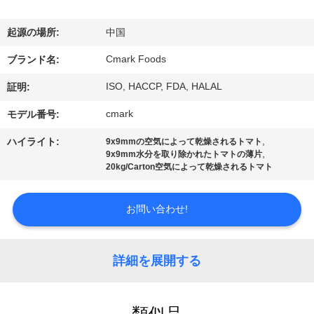
た
ち
起源の場所:
中国
に
Cmark Foods
ブランド名:
つ
ISO, HACCP, FDA, HALAL
証明:
い
cmark
モデル番号:
て
,
ハイライト:
9x9mmの空気によって乾燥されるトマト
,
9x9mm水分を取り除かれたトマトの薄片
20kg/Carton空気によって乾燥されるトマト
工
お問い合わせ!
場
ツ
詳細を展開する
ア
ー
類似品