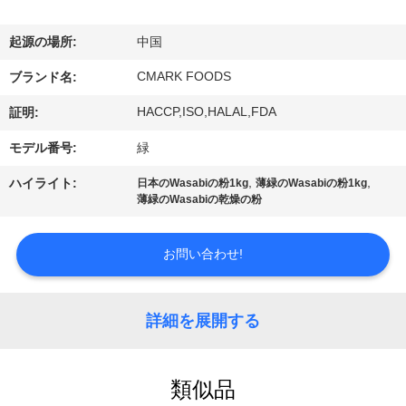
た
ち
起源の場所:
中国
に
CMARK FOODS
ブランド名:
つ
HACCP,ISO,HALAL,FDA
証明:
い
モデル番号:
緑
て
,
,
ハイライト:
日本のWasabiの粉1kg
薄緑のWasabiの粉1kg
薄緑のWasabiの乾燥の粉
工
お問い合わせ!
場
ツ
詳細を展開する
ア
ー
類似品