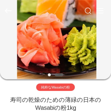
2018
-
2026
CHINA
MARK
FOODS
TRADING
CO.,LTD..
家
All
Rights
Reserved.
へ
製
品
わ
純粋なWasabiの粉
た
寿司の乾燥のための薄緑の日本の
し
Wasabiの粉1kg