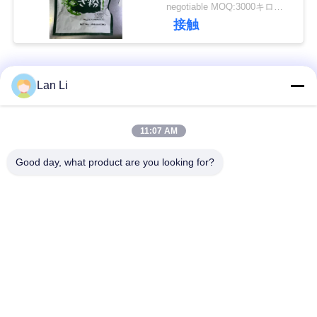
す
negotiable MOQ:3000キログラム
接触
ニ
ュ
人気カテゴリ
すべて
Lan Li
ー
ス
乾燥したパン粉
日本のパン粉
11:07 AM
Good day, what product are you looking for?
全粒小麦のPankoの
事
焼かれた海藻Nori
パン粉
件
乾燥されたにんじん
純粋なWasabiの粉
の破片
見
積
乾燥されたカツオの
乾燥された椎茸きの
薄片
こ
も