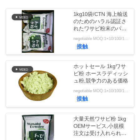
品
1kg10袋/CTN 海上輸送
のためのハラル認証さ
質
れたワサビ粉末のパッ
ケージ
管
negotiable MOQ:1×10/100/1000Mbps
接触
理
ホットセール 1kgワサ
連
ビ粉 ホースラディッシ
ュ粉,競争力のある価格
絡
negotiable MOQ:1×10/100/1000Mbps
く
接触
だ
大量天然ワサビ粉 1kg
さ
OEMサービス,小規模
注文は受け入れられま
い