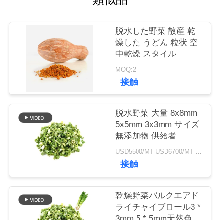
品
脱水した野菜 散産 乾
質
燥した うどん 粒状 空
中乾燥 スタイル
管
MOQ:2T
理
接触
脱水野菜 大量 8x8mm
連
5x5mm 3x3mm サイズ
絡
無添加物 供給者
USD5500/MT-USD6700/MT MOQ:2mt
く
接触
だ
さ
乾燥野菜バルクエアド
ライチャイブロール3 *
い
3mm 5 * 5mm天然色味