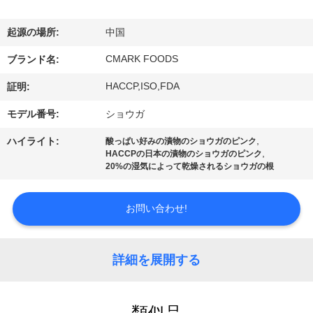
た
ち
起源の場所:
中国
に
CMARK FOODS
ブランド名:
つ
HACCP,ISO,FDA
証明:
い
モデル番号:
ショウガ
て
,
ハイライト:
酸っぱい好みの漬物のショウガのピンク
,
HACCPの日本の漬物のショウガのピンク
20%の湿気によって乾燥されるショウガの根
工
お問い合わせ!
場
ツ
詳細を展開する
ア
ー
類似品