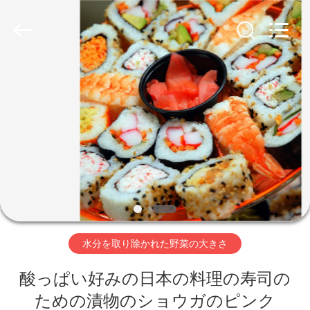
2018
-
2026
CHINA
MARK
FOODS
TRADING
CO.,LTD..
家
All
Rights
Reserved.
へ
製
品
わ
水分を取り除かれた野菜の大きさ
た
酸っぱい好みの日本の料理の寿司の
し
ための漬物のショウガのピンク