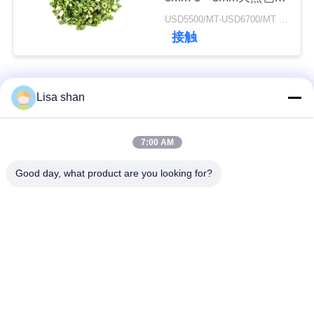
添加物なし最大7％水
USD5500/MT-USD6700/MT MOQ:2mt
分カートンパッキング
接触
ニ
高品質
ュ
人気カテゴリ
すべて
ー
Lisa shan
ス
乾燥したパン粉
日本のパン粉
7:00 AM
事
Good day, what product are you looking for?
全粒小麦のPankoの
焼かれた海藻Nori
パン粉
件
乾燥されたにんじん
純粋なWasabiの粉
見
の破片
積
乾燥されたカツオの
乾燥された椎茸きの
も