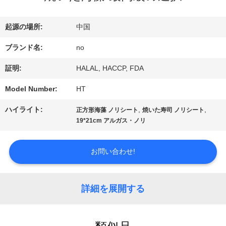
た
起源の場所:
中国
ち
ブランド名:
no
に
証明:
HALAL, HACCP, FDA
つ
Model Number:
HT
い
ハイライト:
,
,
正方形海藻 ノリシート
焼いた寿司 ノリシート
て
19*21cm アルガス・ノリ
お問い合わせ!
工
場
詳細を展開する
ツ
ア