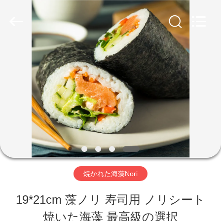
2018
-
2026
CHINA
MARK
FOODS
家
TRADING
CO.,LTD..
All
へ
Rights
Reserved.
製
品
わ
焼かれた海藻Nori
た
19*21cm 藻ノリ 寿司用 ノリシート
し
焼いた海藻 最高級の選択