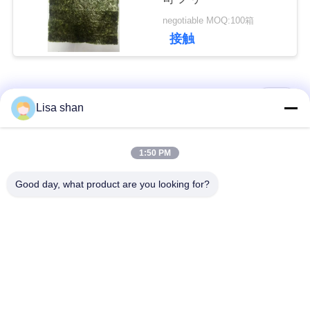
さ
negotiable MOQ:100箱
接触
い
人気カテゴリ
ニ
すべて
Lisa shan
ュ
乾燥したパン粉
日本のパン粉
1:50 PM
ー
Good day, what product are you looking for?
ス
全粒小麦のPankoの
焼かれた海藻Nori
パン粉
事
乾燥されたにんじん
純粋なWasabiの粉
の破片
件
乾燥されたカツオの
乾燥された椎茸きの