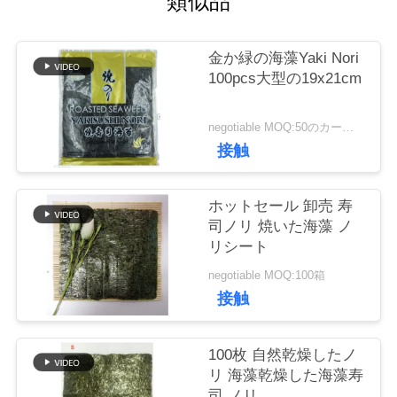
類似品
ー
金か緑の海藻Yaki Nori
100pcs大型の19x21cm
品
質
negotiable MOQ:50のカートン
接触
管
理
ホットセール 卸売 寿
司ノリ 焼いた海藻 ノ
リシート
連
negotiable MOQ:100箱
接触
絡
く
100枚 自然乾燥したノ
リ 海藻乾燥した海藻寿
だ
司 ノリ