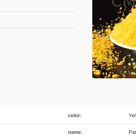
color:
Yel
name:
Pa