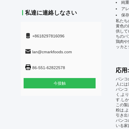
純重量
アレ
私達に連絡しなさい
保存
私たち
黄色の
供して
+8618297816096
ちのパ
鶏肉や
ッカと
lan@cmarkfoods.com
86-551-62822578
応用
パンコ
今接触
人には
パンコ
く,よ
す.しか
この製
粉は,
引き出
パンコ
いる家