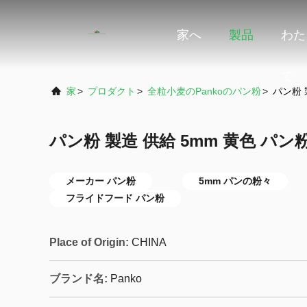
家へ
製品
わた
て
家
>
プロダクト
>
全粒小麦のPankoのパン粉
>
パン粉 
パン粉 製造 供給 5mm 黄色 パ
メーカー パン粉
5mm パンの粉々
フライドフード パン粉
Place of Origin:
CHINA
ブランド名:
Panko