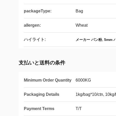
packageType:
Bag
allergen:
Wheat
ハイライト:
,
メーカー パン粉
5mm
支払いと送料の条件
Minimum Order Quantity
6000KG
Packaging Details
1kg/bag*10/ctn, 10kg
Payment Terms
T/T