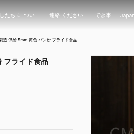
したち に つい
連絡 ください
でき事
Japa
製造 供給 5mm 黄色 パン粉 フライド食品
ン粉 フライド食品