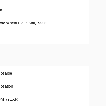
k
le Wheat Flour, Salt, Yeast
otiable
otiation
0MT/YEAR