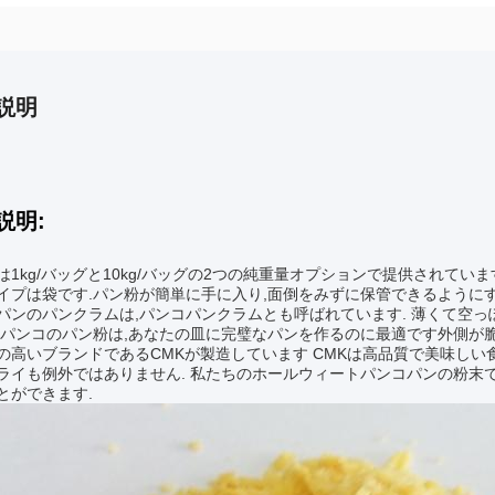
説明
説明:
は1kg/バッグと10kg/バッグの2つの純重量オプションで提供されていま
イプは袋です.パン粉が簡単に手に入り,面倒をみずに保管できるようにす
パンのパンクラムは,パンコパンクラムとも呼ばれています. 薄くて空っ
.パンコのパン粉は,あなたの皿に完璧なパンを作るのに最適です外側が
の高いブランドであるCMKが製造しています CMKは高品質で美味し
ライも例外ではありません. 私たちのホールウィートパンコパンの粉末
とができます.