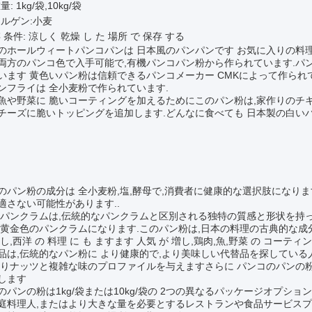
: 1kg/袋,10kg/袋
ルゲン:小麦
 条件: 涼しく 乾燥 し た 場所 で 保存 する
のホールウィートパンコパンは 日本風のパンパンです お気に入りの料
両方のパンコ色で入手可能で,有機パンコパン粉から作られています.パンコの
います 黄色いパン粉は信頼できるパンコメーカー CMKによって作られ
ンフライは 全小麦粉で作られています.
魚や野菜に 脆いコーティングを加えるためにこのパン粉は,家作りのチキ
チーズに脆いトッピングを追加します.どんなに食べても 日本製の白いパ
:
のパン粉の成分は 全小麦粉,塩,酵母で,消費者に健康的な選択肢になり
適さない可能性があります..
 パンクラムは,伝統的なパンクラムと区別される独特の質感と形状を持っ
り黄金色のパンクラムになります.このパン粉は,日本の料理の古典的な成
し,西洋 の 料理 に も ますます 人気 が 増し,鶏肉,魚,野菜 の コーティン
品は,伝統的なパン粉に より健康的で,より美味しい代替品を探している
よりナッツと複雑な味のプロファイルを与えますさらに パンコのパンの粉
します
のパンの粉は1kg/袋または10kg/袋の 2つの異なるパッケージオプシ
庭料理人,またはより大きな量を必要とするレストランや食品サービス