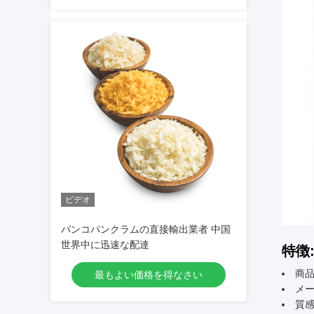
ビデオ
パンコパンクラムの直接輸出業者 中国
世界中に迅速な配達
特徴
商品
最もよい価格を得なさい
メー
質感