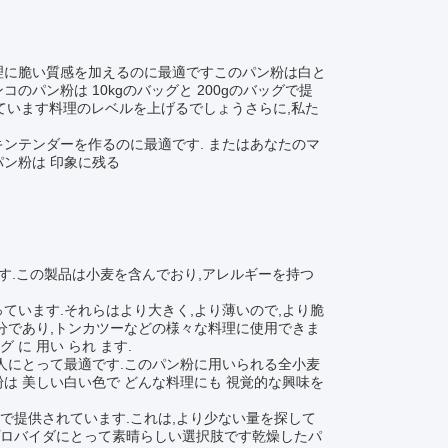
理に脆い質感を加えるのに最適ですこのパン粉は白と
パン粉は 10kgのバッグと 200gのバッグで提
ています料理のレベルを上げるでしょうさらに,私た
ンテンダーを作るのに最適です. またはあなたのマ
ン粉は 印象に残る
ます.この製品は小麦を含んでおり,アレルギーを持つ
ています.それらはより大きく,より薄いので,より脆
分であり,トンカツーなどの様々な料理に使用できま
グ に 用い られ ます.
人にとって最適です.このパン粉に用いられる全小麦
は 美しい白い色で どんな料理にも 視覚的な興味を
ョンで提供されています.これは,より少ない量を探して
プロバイダにとって素晴らしい選択肢です乾燥したパ