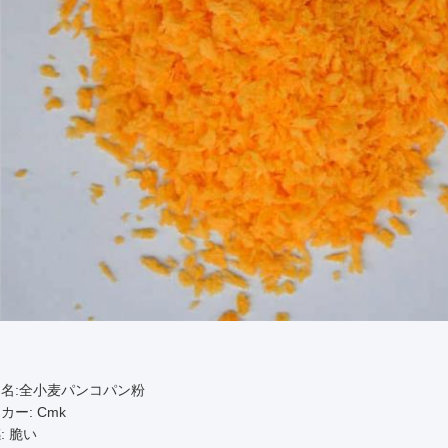
:
名:全小麦パンコパン粉
カー: Cmk
: 脆い