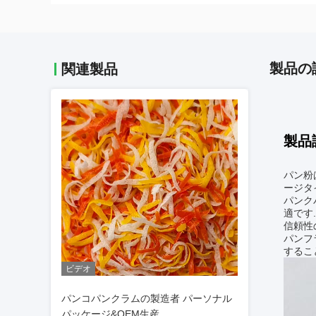
製品の
関連製品
製品
パン粉
ージタ
パンク
適です
信頼性
パンフ
するこ
ビデオ
パンコパンクラムの製造者 パーソナル
パッケージ&OEM生産