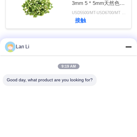
3mm 5 * 5mm天然色味
添加物なし最大7％水
USD5500/MT-USD6700/MT MOQ:2mt
分カートンパッキング
ニ
接触
高品質
ュ
ー
人気カテゴリ
すべて
Lan Li
ス
乾燥したパン粉
日本のパン粉
9:19 AM
事
Good day, what product are you looking for?
全粒小麦のPankoの
件
焼かれた海藻Nori
パン粉
見
乾燥されたにんじん
純粋なWasabiの粉
の破片
積
も
乾燥されたカツオの
乾燥された椎茸きの