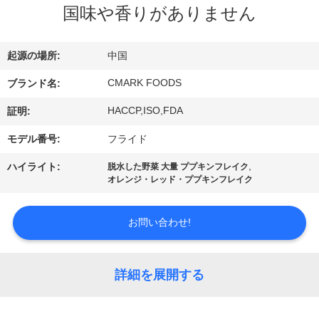
た
国味や香りがありません
ち
に
起源の場所:
中国
つ
CMARK FOODS
ブランド名:
い
HACCP,ISO,FDA
証明:
て
モデル番号:
フライド
,
ハイライト:
脱水した野菜 大量 ププキンフレイク
オレンジ・レッド・ププキンフレイク
工
場
お問い合わせ!
ツ
ア
詳細を展開する
ー