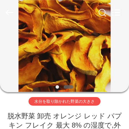
2018
-
2026
CHINA
MARK
FOODS
TRADING
CO.,LTD..
家
All
Rights
Reserved.
へ
製
品
わ
水分を取り除かれた野菜の大きさ
た
脱水野菜 卸売 オレンジ レッド パプ
し
キン フレイク 最大 8% の湿度で,外