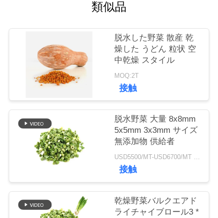
類似品
品
脱水した野菜 散産 乾
質
燥した うどん 粒状 空
中乾燥 スタイル
管
MOQ:2T
理
接触
連
脱水野菜 大量 8x8mm
5x5mm 3x3mm サイズ
絡
無添加物 供給者
く
USD5500/MT-USD6700/MT MOQ:2mt
接触
だ
さ
乾燥野菜バルクエアド
ライチャイブロール3 *
い