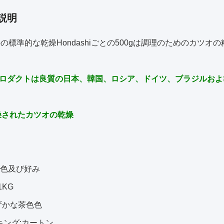
説明
upの標準的な乾燥Hondashiごとの500gは調理のためのカツオ
ロダクトは良質の日本、韓国、ロシア、ドイツ、ブラジルおよびA
燥されたカツオの乾燥
色及び好み
1KG
わずかな茶色色
キング:カートン