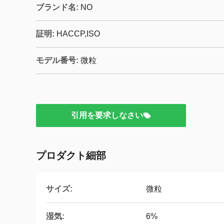
ブランド名:
NO
証明:
HACCP,ISO
モデル番号:
微粒
引用を要求しなさい
プロダクト細部
サイズ:
微粒
湿気:
6%