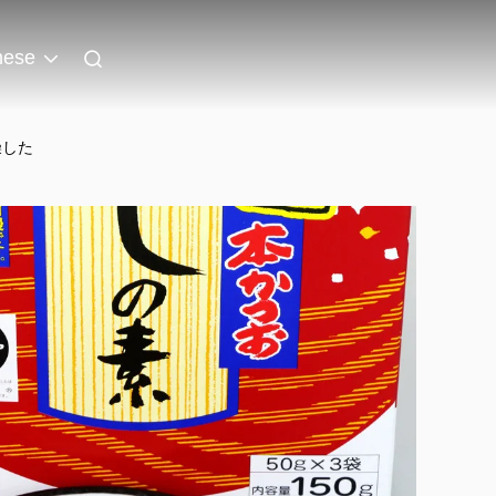
nese
燥した