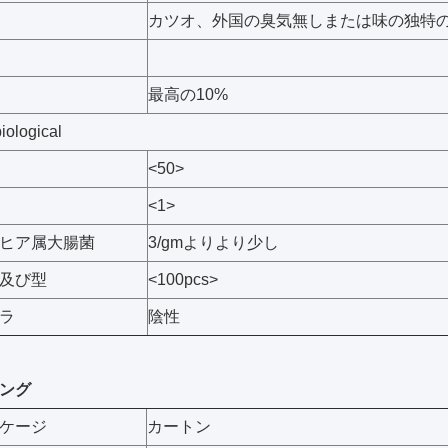
カツオ、外国の臭気無しまたは味の独特
最高の10%
iological
<50>
<1>
ヒア属大腸菌
3/gmよりより少し
及び型
<100pcs>
ラ
陰性
ング
ケージ
カートン