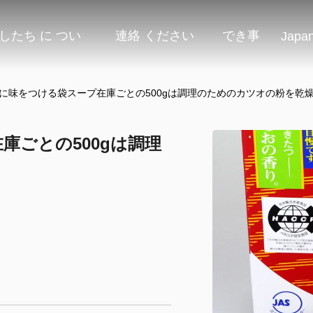
したち に つい
連絡 ください
でき事
Japa
shiに味をつける袋スープ在庫ごとの500gは調理のためのカツオの粉を乾
在庫ごとの500gは調理