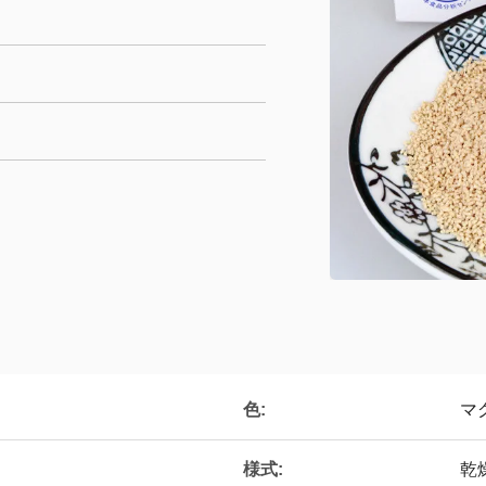
色:
マ
様式:
乾