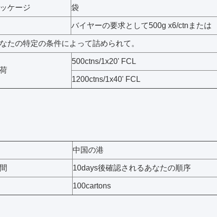
ッケージ
袋
バイヤーの要求として500g x6/ctnまたは
なたの特定の条件によって詰められて。
500ctns/1x20' FCL
荷
1200ctns/1x40' FCL
中国の港
間
10days後確認されるあなたの順序
100cartons