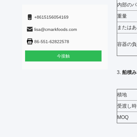
内部のパ
重量
+8615156054169
またはあ
lisa@cmarkfoods.com
86-551-62822578
容器の負
今接触
3.
船積み
積地
受渡し時
MOQ