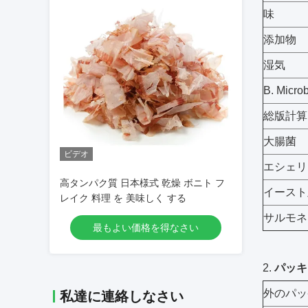
味
添加物
湿気
B. Microb
総版計算
大腸菌
ビデオ
エシェリ
高タンパク質 日本様式 乾燥 ボニト フ
イースト
レイク 料理 を 美味しく する
サルモネ
最もよい価格を得なさい
2.
パッキ
外のパッ
私達に連絡しなさい