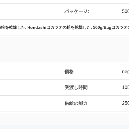
パッケージ:
50
,
,
の粉を乾燥した
Hondashiはカツオの粉を乾燥した
500g/Bagはカ
価格
neg
受渡し時間
10
供給の能力
250