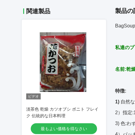
製品の
関連製品
BagSo
私達のプ
名前:乾
特徴:
ビデオ
1)
自然な
淡茶色 乾燥 カツオブシ ボニト フレイ
2）指定:
ク 伝統的な日本料理
3) 色:
最もよい価格を得なさい
4）パッ