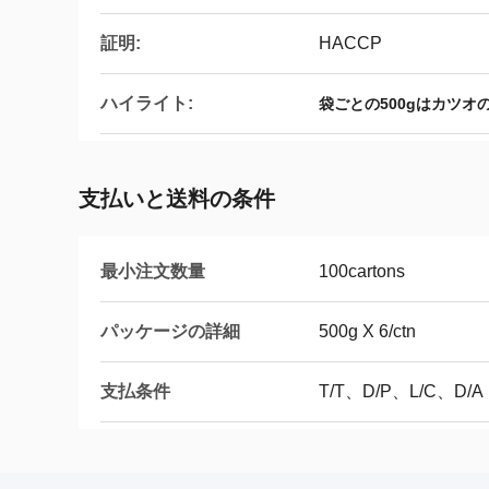
証明:
HACCP
ハイライト:
袋ごとの500gはカツオ
支払いと送料の条件
最小注文数量
100cartons
パッケージの詳細
500g X 6/ctn
支払条件
T/T、D/P、L/C、D/A