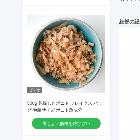
細部の記
ビデオ
500g 乾燥したボニト フレイクス バッ
グ 包装サイズ ボニト魚成分
最もよい価格を得なさい