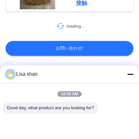
接触
り
30
を
loading...
Mamenoriシート
依
頼
お問い合わせ!
す
る
人気カテゴリ
すべて
Lisa shan
34
サ
乾燥豆のカードの棒
乾燥したパン粉
日本のパン粉
10:55 AM
イ
Good day, what product are you looking for?
全粒小麦のPankoの
焼かれた海藻Nori
ト
パン粉
マ
乾燥されたにんじん