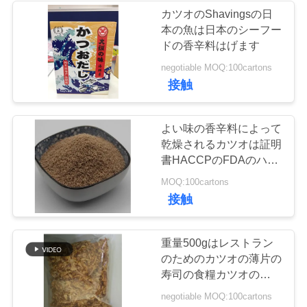
カツオのShavingsの日
本の魚は日本のシーフー
24
ニ
ドの香辛料はげます
乾燥されたカツオ
ュ
negotiable MOQ:100cartons
接触
の薄片
ー
ス
よい味の香辛料によって
乾燥されるカツオは証明
書HACCPのFDAのハラ
事
ールのはげます
48
MOQ:100cartons
件
接触
乾燥された椎茸き
のこ
重量500gはレストラン
見
のためのカツオの薄片の
積
寿司の食糧カツオの魚ス
ープ在庫を乾燥しました
negotiable MOQ:100cartons
も