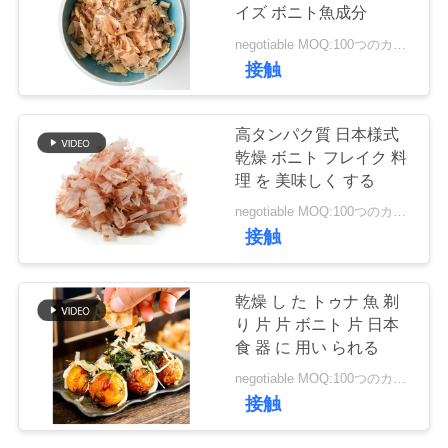
イズ ボニト魚成分
品
negotiable MOQ:100つのカートン
150
接触
質
純粋なWasabiの粉
管
高タンパク質 日本様式
乾燥 ボニト フレイク 料
理
理 を 美味しく する
negotiable MOQ:100つのカートン
連
接触
絡
58
乾燥 し た トゥナ 魚 剃
乾燥されたにんじ
く
り 片 片 ボニト 片 日本
食 器 に 用い られる
だ
んの破片
negotiable MOQ:100つのカートン
さ
接触
い