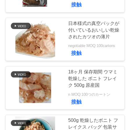
た
接触
ち
に
日本様式の真空パックが
155
付いているおいしい乾燥
つ
全粒小麦のPankoの
されたカツオの薄片
い
negotiable MOQ:100cartons
パン粉
接触
て
18ヶ月 保存期間 ウマミ
工
乾燥した ボニト フレイ
ク 500g 原産国
102
場
n MOQ:100つのカートン
ツ
接触
焼かれた海藻Nori
ア
500g 乾燥したボニト フ
ー
レイクス バッグ 包装サ