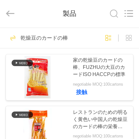
2018
-
2026
製品
CHINA
MARK
FOODS
TRADING
CO.,LTD..
家
205
All
乾燥豆のカードの棒
Rights
Reserved.
へ
乾燥したパン粉
家の乾燥豆のカードの
製
棒、FUZHUの大豆のカ
ードISO HACCPの標準
品
negotiable MOQ:100cartons
接触
171
わ
た
レストランのための明る
日本のパン粉
く黄色い中国人の乾燥豆
し
のカードの棒の栄養物
Fuzhu
negotiable MOQ:100cartons