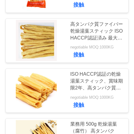
た
接触
ち
に
高タンパク質ファイバー
155
乾燥湯葉スティック ISO
つ
全粒小麦のPankoの
HACCP認証済み 最大
15%水分含有の豆腐皮湯
い
negotiable MOQ:1000KG
パン粉
葉スティック
接触
て
ISO HACCP認証の乾燥
工
湯葉スティック、賞味期
限2年、高タンパク質・
102
場
食物繊維含有
negotiable MOQ:1000KG
ツ
接触
焼かれた海藻Nori
ア
業務用 500g 乾燥湯葉
ー
（腐竹） 高タンパク