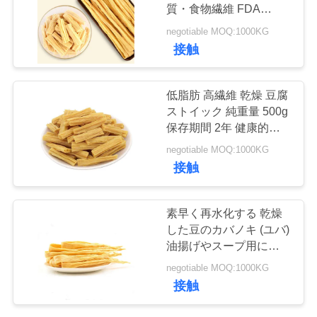
質・食物繊維 FDA
HALAL HACCP認証 レ
品
negotiable MOQ:1000KG
ストラン・食品製造向け
150
接触
質
純粋なWasabiの粉
管
低脂肪 高繊維 乾燥 豆腐
ストイック 純重量 500g
理
保存期間 2年 健康的な
スナック
negotiable MOQ:1000KG
連
接触
絡
58
素早く再水化する 乾燥
乾燥されたにんじ
く
した豆のカバノキ (ユバ)
油揚げやスープ用には
だ
んの破片
タンパク質と繊維が豊富
negotiable MOQ:1000KG
で サルモネラ陽性
さ
接触
い