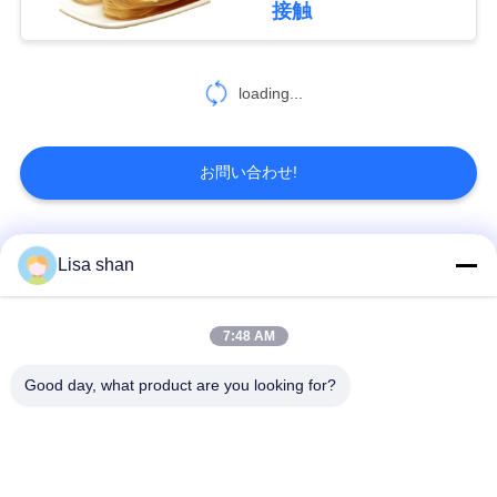
接触
り
30
を
loading...
Mamenoriシート
依
頼
お問い合わせ!
す
る
人気カテゴリ
すべて
Lisa shan
34
サ
乾燥豆のカードの棒
乾燥したパン粉
日本のパン粉
7:48 AM
イ
Good day, what product are you looking for?
全粒小麦のPankoの
焼かれた海藻Nori
ト
パン粉
マ
乾燥されたにんじん