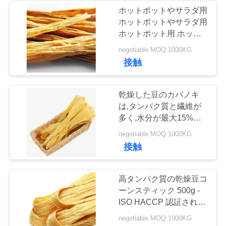
ホットポットやサラダ用
ホットポットやサラダ用
24
ニ
ホットポット用 ホット
乾燥されたカツオ
ポット用 ホットポット
ュ
negotiable MOQ:1000KG
用 ホットポット用 ホッ
接触
の薄片
トポット用 ホットポッ
ー
ト用
ス
乾燥した豆のカバノキ
は,タンパク質と繊維が
多く,水分が最大15%
事
で,ISO HACCP認証され
48
negotiable MOQ:1000KG
ています.
件
接触
乾燥された椎茸き
のこ
高タンパク質の乾燥豆コ
見
ーンスティック 500g -
積
ISO HACCP 認証された
ベーガン用の豆コーンス
negotiable MOQ:1000KG
も
ティック