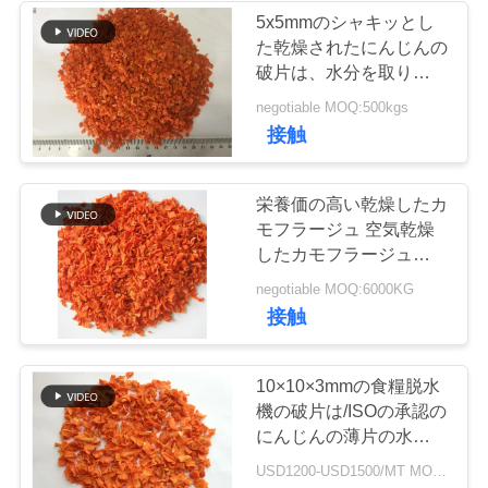
5x5mmのシャキッとし
た乾燥されたにんじんの
ニ
破片は、水分を取り除か
れた野菜栄養物を欠きま
ュ
negotiable MOQ:500kgs
す
接触
ー
ス
栄養価の高い乾燥したカ
モフラージュ 空気乾燥
したカモフラージュ
事
10*10mm
negotiable MOQ:6000KG
件
接触
10×10×3mmの食糧脱水
見
機の破片は/ISOの承認の
積
にんじんの薄片の水分を
取り除きました
USD1200-USD1500/MT MOQ:3000KGS
も