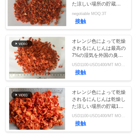
た涼しい場所の貯蔵を用
いるオレンジ色を欠きま
品
negotiable MOQ:3T
す
接触
質
管
オレンジ色によって乾燥
されるにんじんは最高の
理
7%の湿気を外国の臭気
欠きません
USD1100-USD1400/MT MOQ:3T
連
接触
絡
オレンジ色によって乾燥
く
されるにんじんは乾燥し
た涼しい場所の貯蔵10 *
だ
10 * 3mmのハラールを
USD1100-USD1400/MT MOQ:3T
欠きます
さ
接触
い