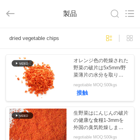
2018
-
2026
製品
CHINA
MARK
FOODS
TRADING
CO.,LTD..
家
All
dried vegetable chips
Rights
Reserved.
へ
オレンジ色の乾燥された
製
野菜の破片は5x5mm/野
菜薄片の水分を取り除き
品
ました
negotiable MOQ:500kgs
接触
わ
た
生野菜はにんじんの破片
の健康な食糧1-3mmを
し
外国の臭気乾燥しません
でした
negotiable MOQ:500kgs