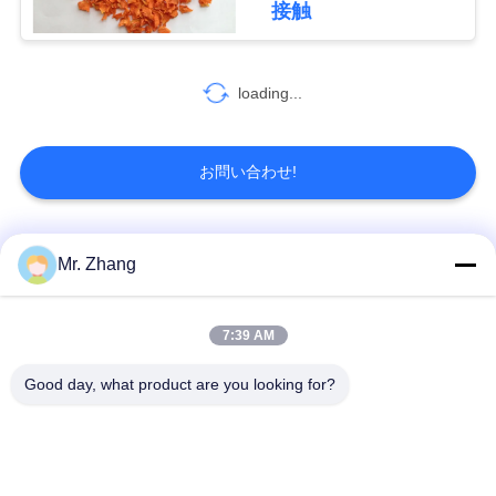
接触
り
を
loading...
依
頼
お問い合わせ!
す
る
人気カテゴリ
すべて
Mr. Zhang
サ
乾燥したパン粉
日本のパン粉
7:39 AM
イ
Good day, what product are you looking for?
全粒小麦のPankoの
焼かれた海藻Nori
ト
パン粉
マ
乾燥されたにんじん