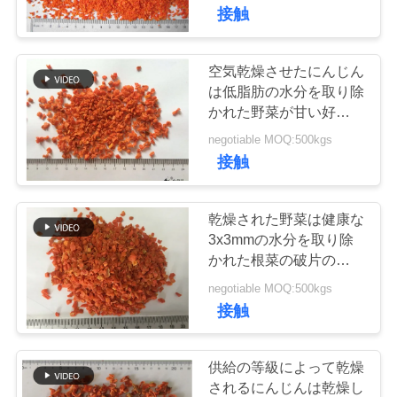
た
接触
ち
に
空気乾燥させたにんじん
は低脂肪の水分を取り除
つ
かれた野菜が甘い好みを
欠く等級を欠きます
い
negotiable MOQ:500kgs
接触
て
乾燥された野菜は健康な
工
3x3mmの水分を取り除
かれた根菜の破片の低炭
場
水化物を欠きます
negotiable MOQ:500kgs
ツ
接触
ア
供給の等級によって乾燥
ー
されるにんじんは乾燥し