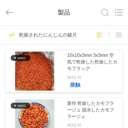
2018
-
2026
製品
CHINA
MARK
FOODS
TRADING
CO.,LTD..
家
205
All
乾燥されたにんじんの破片
Rights
Reserved.
へ
乾燥したパン粉
10x10x3mm 3x3mm 空
製
気で乾燥した乾燥したカ
モフラッグ
品
MOQ:3T
接触
171
わ
た
新作 乾燥したカモフラ
日本のパン粉
ージュ 脱水したカモフ
し
ラージュ
MOQ:3T