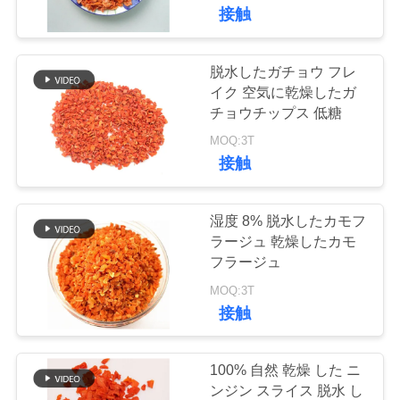
た
接触
ち
に
脱水したガチョウ フレ
155
イク 空気に乾燥したガ
つ
全粒小麦のPankoの
チョウチップス 低糖
い
MOQ:3T
パン粉
接触
て
湿度 8% 脱水したカモフ
工
ラージュ 乾燥したカモ
フラージュ
102
場
MOQ:3T
ツ
接触
焼かれた海藻Nori
ア
100% 自然 乾燥 した ニ
ー
ンジン スライス 脱水 し