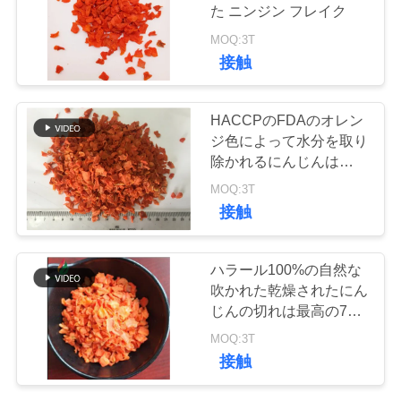
た ニンジン フレイク
品
MOQ:3T
150
接触
質
純粋なWasabiの粉
管
HACCPのFDAのオレン
ジ色によって水分を取り
理
除かれるにんじんは最高
の7%の湿気を欠く
MOQ:3T
連
接触
絡
58
ハラール100%の自然な
乾燥されたにんじ
く
吹かれた乾燥されたにん
じんの切れは最高の7%
だ
んの破片
の湿気を欠く
MOQ:3T
さ
接触
い