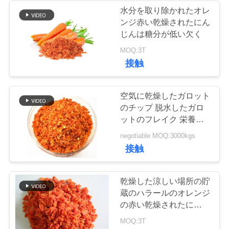
水分を取り除かれたオレ
ンジ赤い乾燥されたにん
24
ニ
じんは糖分が低い欠く
乾燥されたカツオ
ュ
MOQ:3T
接触
の薄片
ー
ス
空気に乾燥したガロット
のチップ 脱水したガロ
ットのフレイク 栄養の
事
あるスナック
48
negotiable MOQ:3000kgs
件
接触
乾燥された椎茸き
のこ
乾燥した涼しい場所の貯
見
蔵のハラールのオレンジ
積
の赤い乾燥されたにんじ
んは糖分が低い欠く
MOQ:3T
も