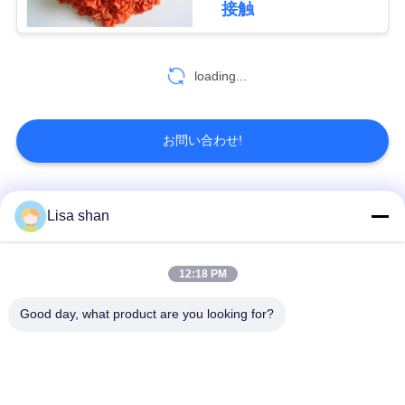
接触
り
30
を
loading...
Mamenoriシート
依
頼
お問い合わせ!
す
る
人気カテゴリ
すべて
Lisa shan
34
サ
乾燥豆のカードの棒
乾燥したパン粉
日本のパン粉
12:18 PM
イ
Good day, what product are you looking for?
全粒小麦のPankoの
焼かれた海藻Nori
ト
パン粉
マ
乾燥されたにんじん